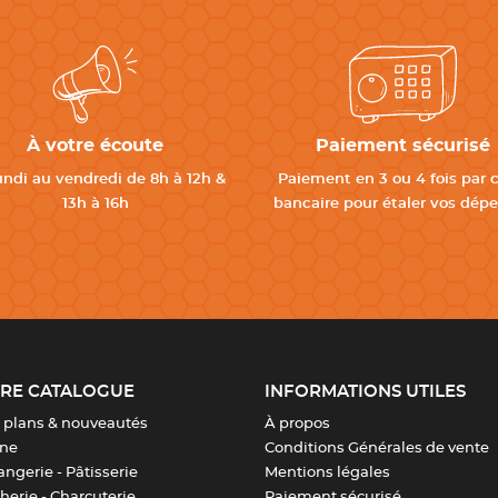
Valider
À votre écoute
Paiement sécurisé
undi au vendredi de 8h à 12h &
Paiement en 3 ou 4 fois par 
13h à 16h
bancaire pour étaler vos dép
RE CATALOGUE
INFORMATIONS UTILES
 plans & nouveautés
À propos
ine
Conditions Générales de vente
ngerie - Pâtisserie
Mentions légales
erie - Charcuterie
Paiement sécurisé