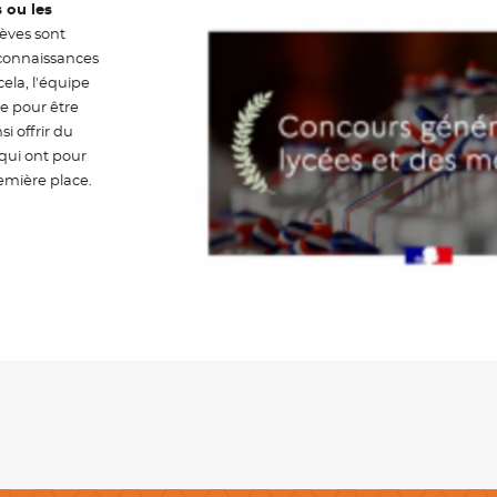
s ou les
lèves sont
 connaissances
cela, l'équipe
re pour être
i offrir du
 qui ont pour
remière place.
Newsletter
Adresse e-mail *