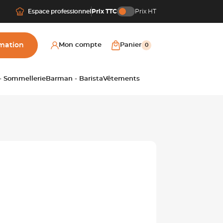
Espace professionnel
Prix TTC
Prix HT
mation
Mon compte
Panier
0
 - Sommellerie
Barman - Barista
Vêtements