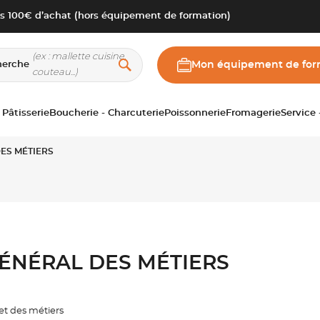
s 100€ d’achat (hors équipement de formation)
herche
Mon équipement de for
 Pâtisserie
Boucherie - Charcuterie
Poissonnerie
Fromagerie
Service
ES MÉTIERS
ÉNÉRAL DES MÉTIERS
et des métiers