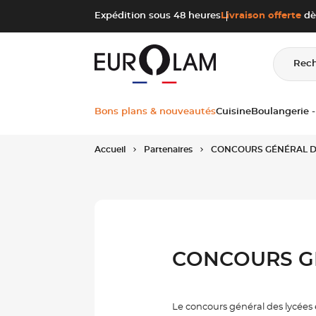
Aller au contenu
Aller à la navigation principale
Expédition sous 48 heures
Livraison offerte
dè
Rec
Bons plans & nouveautés
Cuisine
Boulangerie -
Accueil
Partenaires
CONCOURS GÉNÉRAL D
CONCOURS G
Le concours général des lycées 