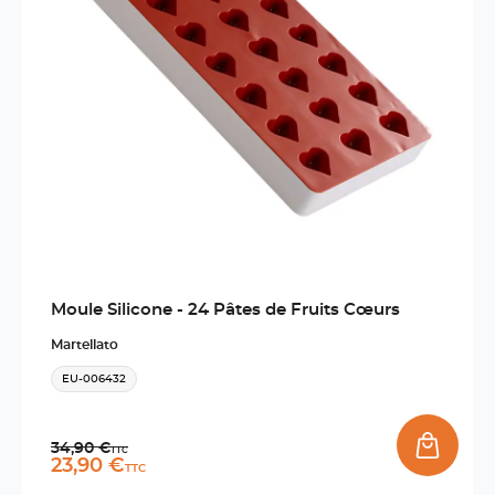
Moule Silicone - 24 Pâtes de Fruits Cœurs
Martellato
EU-006432
Prix normal
34,90 €
TTC
Prix promo
23,90 €
TTC