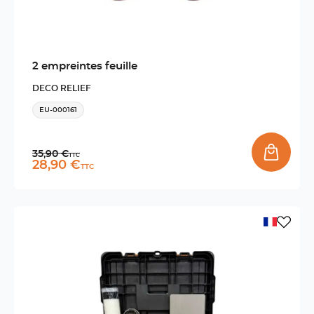
2 empreintes feuille
DECO RELIEF
EU-000161
Prix normal
35,90 €
TTC
Prix promo
28,90 €
TTC