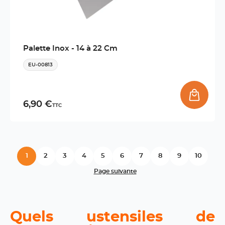
Palette Inox - 14 à 22 Cm
EU-00813
6,90 €
TTC
1
2
3
4
5
6
7
8
9
10
Page suivante
Quels ustensiles de