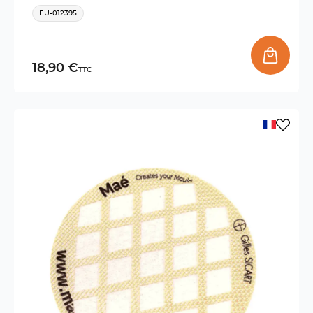
EU-012395
18,90 €
TTC