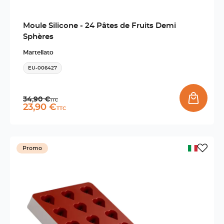
Moule Silicone - 24 Pâtes de Fruits Demi
Sphères
Martellato
EU-006427
Prix normal
34,90 €
TTC
Prix promo
23,90 €
TTC
Promo