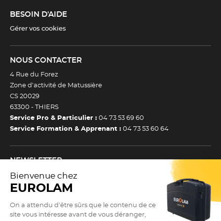
BESOIN D'AIDE
Gérer vos cookies
NOUS CONTACTER
4 Rue du Forez
Zone d’activité de Matussière
CS 20029
63300 -
THIERS
Service Pro & Particulier :
04 73 53 69 60
Service Formation & Apprenant :
04 73 53 60 64
NEWSLETTER
Inscrivez-vous à notre newsletter et recevez toutes nos
actualtiés et bons plans.
(Esc)
Je m’inscris à la newsletter
Newsletter