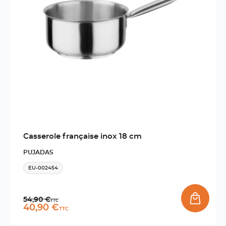
Casserole française inox 18 cm
PUJADAS
EU-002454
Prix normal
54,90 €
TTC
Prix promo
40,90 €
TTC