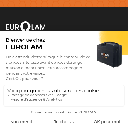
NOTRE CATALOGUE
(Esc)
Bons plans & nouveautés
Cuisine
Newsletter
Boulangerie - Pâtisserie
Boucherie - Charcuterie
Poissonnerie
Adresse e-mail *
Fromagerie
9.3
/10
Service - Sommellerie
2887 avis
Barman - Barista
Vêtements
Valider
INFORMATIONS UTILES