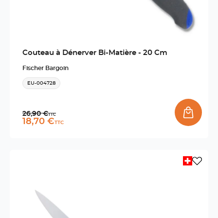
Couteau à Dénerver Bi-Matière - 20 Cm
Fischer Bargoin
EU-004728
Prix normal
26,90 €
TTC
Prix promo
18,70 €
TTC