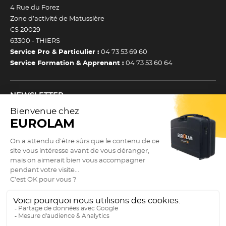
4 Rue du Forez
Zone d’activité de Matussière
CS 20029
63300 -
THIERS
Service Pro & Particulier :
04 73 53 69 60
Service Formation & Apprenant :
04 73 53 60 64
NEWSLETTER
Inscrivez-vous à notre newsletter et recevez toutes nos
actualtiés et bons plans.
(Esc)
Je m’inscris à la newsletter
Newsletter
Adresse e-mail *
SUIVEZ NOUS !
9.3
/10
Actualités
2891 avis
Nos réseaux sociaux