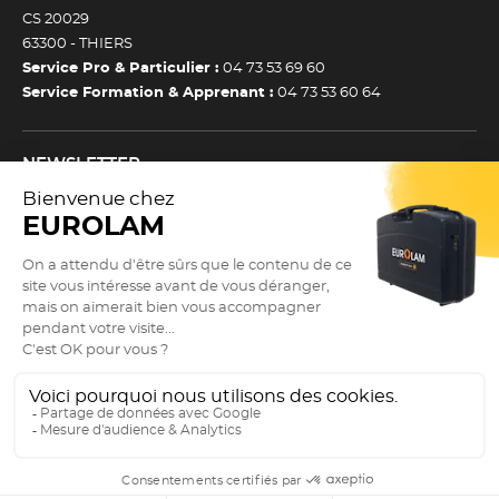
CS 20029
63300 -
THIERS
Service Pro & Particulier :
04 73 53 69 60
Service Formation & Apprenant :
04 73 53 60 64
NEWSLETTER
Inscrivez-vous à notre newsletter et recevez toutes nos
actualtiés et bons plans.
(Esc)
Je m’inscris à la newsletter
Newsletter
Adresse e-mail *
SUIVEZ NOUS !
9.3
/10
Actualités
2866 avis
Nos réseaux sociaux
Valider