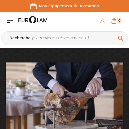
Aller au contenu
Aller à la navigation principale
Mon équipement de formation
0
Recherche