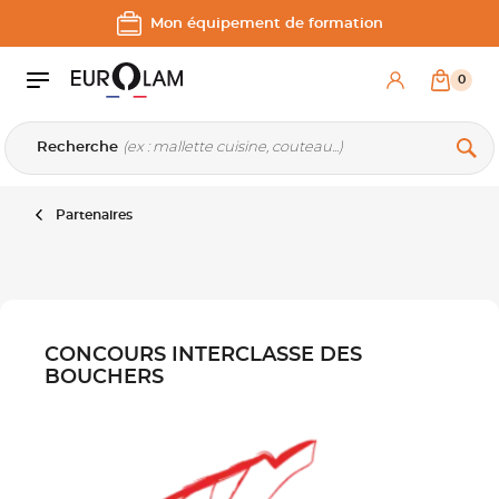
Aller au contenu
Aller à la navigation principale
Mon équipement de formation
0
Recherche
Partenaires
CONCOURS INTERCLASSE DES
BOUCHERS