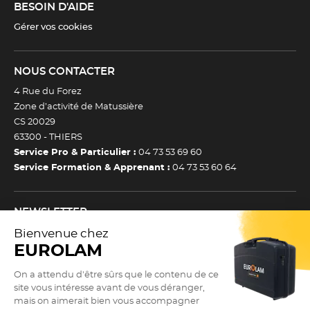
BESOIN D'AIDE
Gérer vos cookies
NOUS CONTACTER
4 Rue du Forez
Zone d’activité de Matussière
CS 20029
63300 -
THIERS
Service Pro & Particulier :
04 73 53 69 60
Service Formation & Apprenant :
04 73 53 60 64
NEWSLETTER
Inscrivez-vous à notre newsletter et recevez toutes nos
actualtiés et bons plans.
(Esc)
Je m’inscris à la newsletter
Newsletter