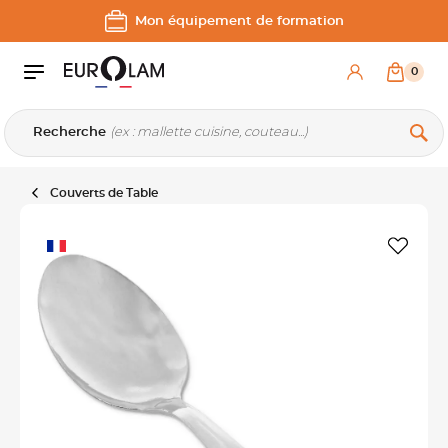
Aller au contenu
Aller à la navigation principale
Mon équipement de formation
0
Recherche
Couverts de Table