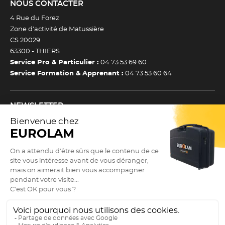
NOUS CONTACTER
4 Rue du Forez
Zone d’activité de Matussière
CS 20029
63300 -
THIERS
Service Pro & Particulier :
04 73 53 69 60
Service Formation & Apprenant :
04 73 53 60 64
NEWSLETTER
Inscrivez-vous à notre newsletter et recevez toutes nos
actualtiés et bons plans.
(Esc)
Je m’inscris à la newsletter
Newsletter
Adresse e-mail *
SUIVEZ NOUS !
9.3
(Esc)
/10
Actualités
2891 avis
Guide des tailles
Nos réseaux sociaux