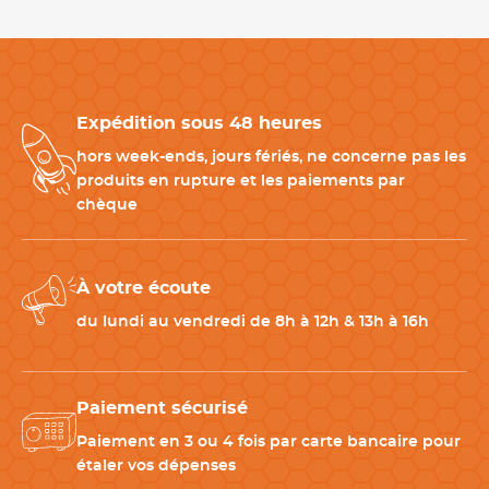
Produits complémentaires pour compléter votre service
de table
Expédition sous 48 heures
Composez un service harmonieux avec des couverts
professionnels assortis pour répondre à tous les besoins de vos
hors week-ends, jours fériés, ne concerne pas les
clients.
produits en rupture et les paiements par
-
Fourchette de table inox
: pour accompagner les plats
chèque
principaux avec élégance.
-
Couteau de table inox
: idéal pour un service complet et
homogène.
À votre écoute
-
Cuillère à café inox
: parfaite pour les cafés, desserts et
boissons chaudes.
du lundi au vendredi de 8h à 12h & 13h à 16h
CARACTÉRISTIQUES TECHNIQUES
Paiement sécurisé
Paiement en 3 ou 4 fois par carte bancaire pour
Matériau
Acier Inoxydable 18/10
étaler vos dépenses