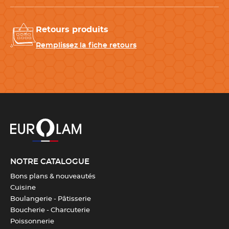
Couleur(s)
Inox
Retours produits
Information(s)
Compatible avec le lave-
Remplissez la fiche retours
complémentaire(s)
vaisselle
Taux de matière recyclée
100%
Télécharger la fiche produit
NOTRE CATALOGUE
Bons plans & nouveautés
Cuisine
Boulangerie - Pâtisserie
Boucherie - Charcuterie
Poissonnerie