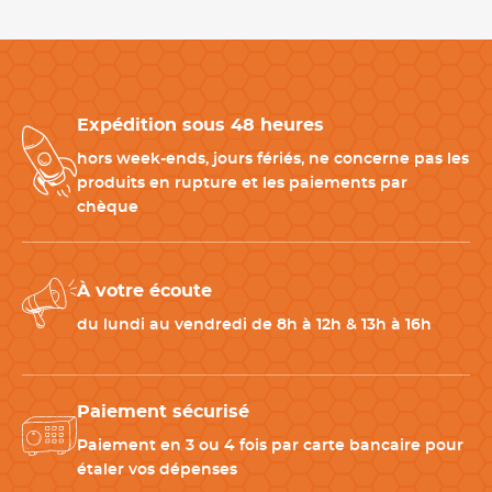
Produits complémentaires pour votre tour de cou de
cuisine mixte
Expédition sous 48 heures
Pour compléter votre tenue professionnelle :
-
Veste de cuisine blanche
: pour une tenue harmonieuse.
hors week-ends, jours fériés, ne concerne pas les
-
Calot de cuisine
: renforce l'hygiène en laboratoire.
produits en rupture et les paiements par
-
Pantalon de cuisine blanc
: confort et liberté de mouvement.
chèque
-
Chaussures de sécurité cuisine
: pour travailler en toute
sécurité.
À votre écoute
CARACTÉRISTIQUES TECHNIQUES
du lundi au vendredi de 8h à 12h & 13h à 16h
Matériau
100% coton
Paiement sécurisé
Taille
Taille unique
Paiement en 3 ou 4 fois par carte bancaire pour
étaler vos dépenses
Couleur(s)
Blanc