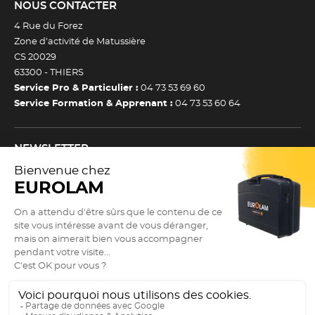
NOUS CONTACTER
4 Rue du Forez
Zone d’activité de Matussière
CS 20029
63300 -
THIERS
Service Pro & Particulier :
04 73 53 69 60
Service Formation & Apprenant :
04 73 53 60 64
NEWSLETTER
Inscrivez-vous à notre newsletter et recevez toutes nos
actualtiés et bons plans.
(Esc)
Je m’inscris à la newsletter
Newsletter
Adresse e-mail *
SUIVEZ NOUS !
9.3
(Esc)
/10
Actualités
2898 avis
Guide des tailles
Nos réseaux sociaux