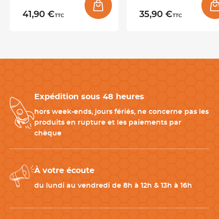
Avec une longueur totale de 23 cm et une lame de 10,5 cm, ces
couteaux garantissent une prise en main confortable et une
41,90 €
35,90 €
TTC
TTC
utilisation fluide au service.
Un lot de couteaux de table Pix’elle 3D professionnels
Ce
lot de 6 ou 12 couteaux de table
Couzon est proposé en
conditionnement adapté aux besoins des professionnels du
Expédition sous 48 heures
CHR, idéal pour harmoniser les tables de restaurant ou les
buffets de réception. La gamme Pix’elle 3D associe lignes
hors week-ends, jours fériés, ne concerne pas les
épurées, finitions brillantes et détails graphiques afin de créer
produits en rupture et les paiements par
des couverts à forte identité visuelle. Référence française des
chèque
arts de la table, Couzon développe des collections reconnues
pour leur
qualité de fabrication et leur esthétique
contemporaine.
À votre écoute
du lundi au vendredi de 8h à 12h & 13h à 16h
Produits complémentaires des couteaux Pix’elle 3D
-
Fourchettes de table Pix’elle 3D
assorties aux couteaux de