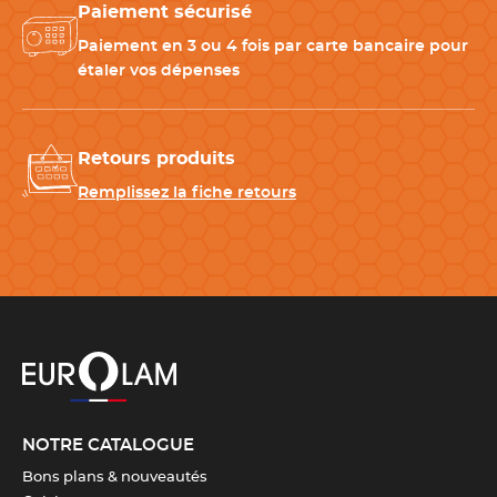
Paiement sécurisé
table
-
Cuillères de table Couzon
pour une présentation
Paiement en 3 ou 4 fois par carte bancaire pour
harmonieuse
étaler vos dépenses
Retours produits
CARACTÉRISTIQUES TECHNIQUES
Remplissez la fiche retours
Longueur totale
23 cm
Longueur de la lame
10.5 cm
Entretien
Compatible avec le lave-
vaisselle
Matériau
Acier Inoxydable 18/10
NOTRE CATALOGUE
Bons plans & nouveautés