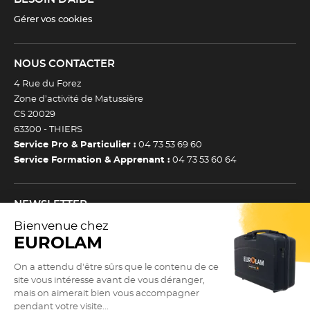
Gérer vos cookies
NOUS CONTACTER
4 Rue du Forez
Zone d’activité de Matussière
CS 20029
63300 -
THIERS
Service Pro & Particulier :
04 73 53 69 60
Service Formation & Apprenant :
04 73 53 60 64
NEWSLETTER
Inscrivez-vous à notre newsletter et recevez toutes nos
actualtiés et bons plans.
(Esc)
Je m’inscris à la newsletter
Newsletter