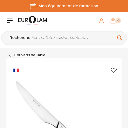
Aller au contenu
Aller à la navigation principale
Mon équipement de formation
0
Recherche
Couverts de Table