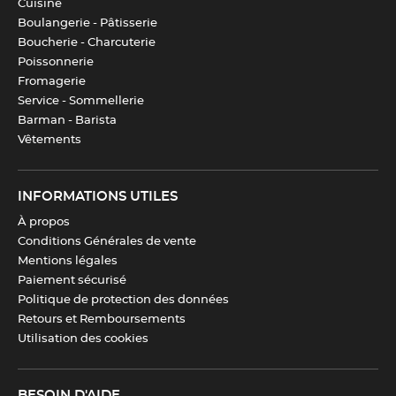
Cuisine
Nombre de pièces
6
,
12
Boulangerie - Pâtisserie
Boucherie - Charcuterie
Couleur(s)
Gris
Poissonnerie
Fromagerie
Service - Sommellerie
Barman - Barista
Télécharger la fiche produit
Vêtements
INFORMATIONS UTILES
À propos
Conditions Générales de vente
Mentions légales
Paiement sécurisé
Politique de protection des données
Retours et Remboursements
Utilisation des cookies
BESOIN D'AIDE