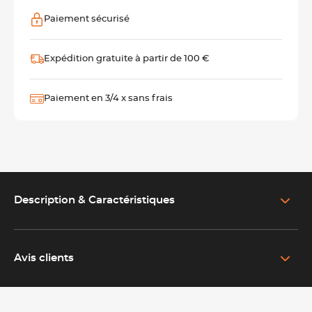
Paiement sécurisé
Expédition gratuite à partir de 100 €
Paiement en 3/4 x sans frais
Description & Caractéristiques
EN SAVOIR PLUS SUR LE PRODUIT
Des couteaux de table Couzon au design graphique et
raffiné
Avis clients
Les couteaux de table Pix’elle 3D Couzon apportent une
touche contemporaine aux dressages des restaurants, hôtels