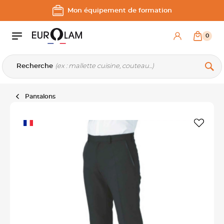
Aller au contenu
Aller à la navigation principale
Mon équipement de formation
0
Recherche
Pantalons