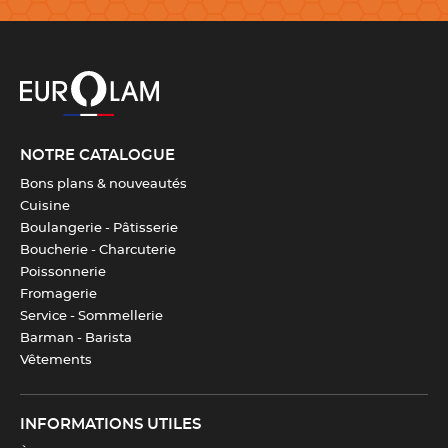
Découvrez en vidéo comment prendre vos mesures et
choisir la bonne taille
NOTRE CATALOGUE
Bons plans & nouveautés
Cuisine
Boulangerie - Pâtisserie
Boucherie - Charcuterie
Poissonnerie
Fromagerie
Service - Sommellerie
Barman - Barista
Vêtements
INFORMATIONS UTILES