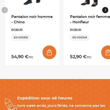
Poches italiennes
avec finitions effet cuir : modernité subtile
Bas de jambe sans ourlets
: possibilité d’ajustement
personnalisé
Pantalon noir homme
Pantalon noir femme
100 % polyester 210 g/m² : matière
robuste
, adaptée à un
- Chino
- Honfleur
usage intensif
Chaque détail a été pensé pour offrir confort, esthétisme et
ROBUR
ROBUR
durabilité.
ED-000332
ED-000349
Pour qui est conçu le pantalon Andalou ?
54,90 €
52,90 €
TTC
TTC
Serveurs, réceptionnistes, barmen
Étudiants
en hôtellerie-restauration à la recherche d’un
vêtement stylé et professionnel
Responsables d’établissements souhaitant uniformiser leur
équipe avec une tenue élégante
Disponible du 34 au 60
, il s’adapte à toutes les morphologies.
Expédition sous 48 heures
Conseils d’entretien
hors week-ends, jours fériés, ne concerne pas les