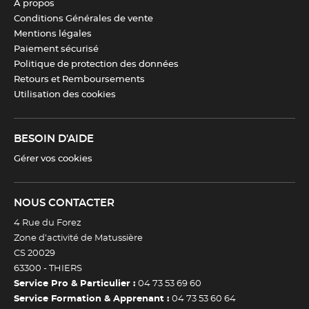
À propos
Conditions Générales de vente
Mentions légales
Eurolam & Robur, votre duo de confiance
Paiement sécurisé
Politique de protection des données
Chez
Eurolam
, nous avons sélectionné
Robur
, marque de
Retours et Remboursements
référence en habillement professionnel, pour vous garantir :
Utilisation des cookies
Des produits robustes et esthétiques
Une livraison rapide, même en période de rentrée
Des tailles inclusives et des coupes ajustées
BESOIN D'AIDE
Une gamme complète pour les métiers de bouche et du
Gérer vos cookies
service
NOUS CONTACTER
CARACTÉRISTIQUES TECHNIQUES
4 Rue du Forez
Matériau
100% polyester - 210 g/m²
Zone d’activité de Matussière
CS 20029
63300 -
THIERS
Taille
34 à 60
Service Pro & Particulier :
04 73 53 69 60
Service Formation & Apprenant :
04 73 53 60 64