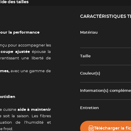
ide des tailles
CARACTÉRISTIQUES 
pour la performance
Matériau
onçu pour accompagner les
 coupe ajustée
épouse la
Taille
rantissant une liberté de
mes,
avec une gamme de
Couleur(s)
Information(s) complémen
uotidien
Entretien
de cuisine
aide à maintenir
 soit la saison. Les fibres
cuation de l’humidité et
Télécharger la fi
e froid.