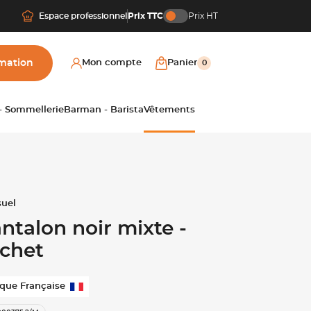
Espace professionnel
Prix TTC
Prix HT
mation
Mon compte
Panier
0
 - Sommellerie
Barman - Barista
Vêtements
ntalon noir mixte -
chet
que Française