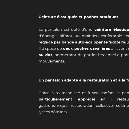
Ceinture élastiquée et poches pratiques
Le pantalon est doté d’une
ceinture élastiq
d’éponge, offrant un maintien confortable to
réglage
par bande auto-agrippante
facilite l’a
Il dispose de
deux poches cavalières
à l’avant
au dos,
permettant de garder l’essentiel à por
Guide des 
mouvements.
Un pantalon adapté à la restauration et à la 
Grâce à sa technicité et à son confort, le pa
particulièrement apprécié
en : restaurat
gastronomique, restauration collective, cuisin
lycées hôteliers