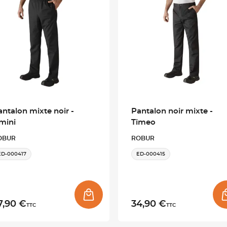
antalon mixte noir -
Pantalon noir mixte -
mini
Timeo
OBUR
ROBUR
ED-000417
ED-000415
7,90 €
34,90 €
TTC
TTC