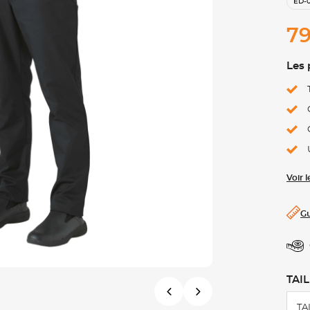
ED-
79
Les 
Voir 
Gu
TAIL
TA