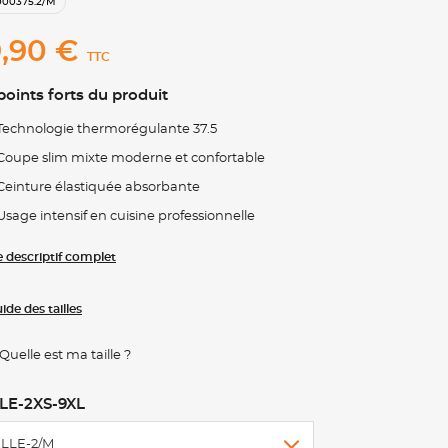
000375.2/M
,90 €
TTC
points forts du produit
Technologie thermorégulante 37.5
Coupe slim mixte moderne et confortable
Ceinture élastiquée absorbante
Usage intensif en cuisine professionnelle
le descriptif complet
ide des tailles
Quelle est ma taille ?
LE-2XS-9XL
ILLE-2/M