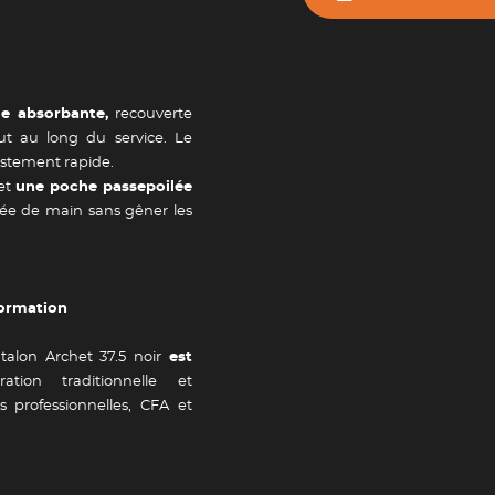
ue absorbante,
recouverte
ut au long du service. Le
Newsletter
justement rapide.
 et
une poche passepoilée
tée de main sans gêner les
tailles
Adresse e-mail *
formation
Valider
ntalon Archet 37.5 noir
est
ion traditionnelle et
es professionnelles, CFA et