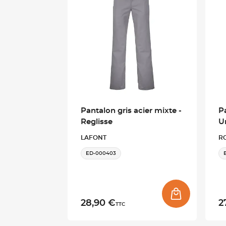
Pantalon gris acier mixte -
P
Reglisse
U
LAFONT
R
ED-000403
28,90 €
2
TTC