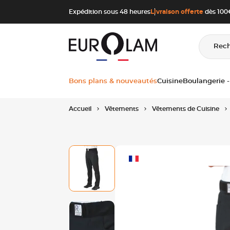
Aller au contenu
Aller à la navigation principale
Expédition sous 48 heures
Livraison offerte
dès 100€
Rec
Bons plans & nouveautés
Cuisine
Boulangerie -
Accueil
Vêtements
Vêtements de Cuisine