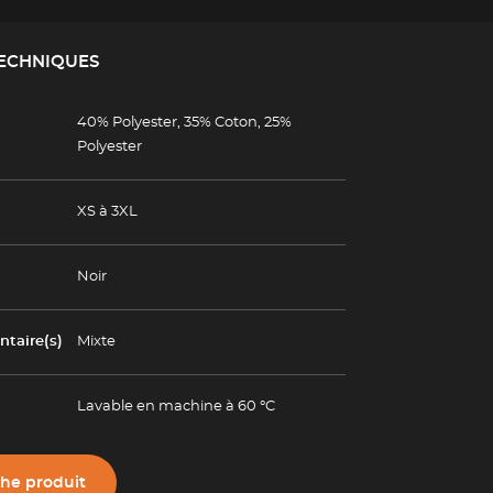
TECHNIQUES
40% Polyester, 35% Coton, 25%
Polyester
XS à 3XL
Noir
taire(s)
Mixte
Lavable en machine à 60 °C
che produit