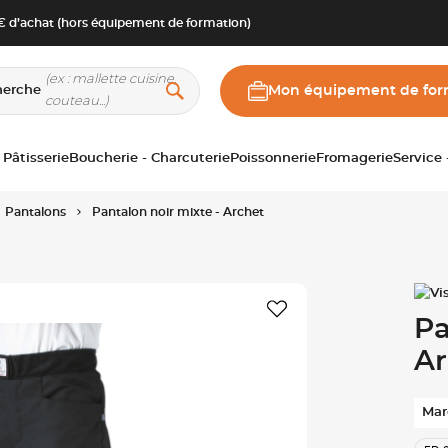
 d’achat (hors équipement de formation)
herche
Mon équipement de for
 Pâtisserie
Boucherie - Charcuterie
Poissonnerie
Fromagerie
Service
Pantalons
Pantalon noir mixte - Archet
Pa
Ar
Mar