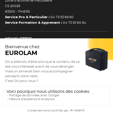
Zone d’activité de Matussière
CS 20029
63300 -
THIERS
Service Pro & Particulier :
04 73 53 69 60
Service Formation & Apprenant :
04 73 53 60 64
NEWSLETTER
Inscrivez-vous à notre newsletter et recevez toutes nos
actualtiés et bons plans.
(Esc)
Je m’inscris à la newsletter
Newsletter
Adresse e-mail *
SUIVEZ NOUS !
9.3
/10
Actualités
2900 avis
Nos réseaux sociaux
Valider