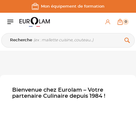
Aller au contenu
Aller à la navigation principale
Mon équipement de formation
0
Recherche
Bienvenue chez Eurolam – Votre
partenaire Culinaire depuis 1984 !