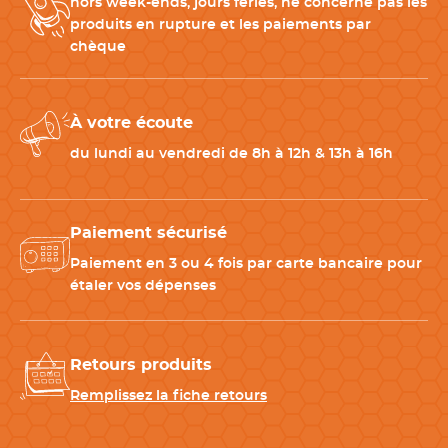
hors week-ends, jours fériés, ne concerne pas les
Pour compléter votre tenue professionnelle :
produits en rupture et les paiements par
-
Pantalon de cuisine femme
: pour une tenue harmonieuse.
chèque
-
Tablier professionnel
: protège efficacement les vêtements.
-
Chaussures de sécurité cuisine
: confort et protection au
quotidien.
À votre écoute
du lundi au vendredi de 8h à 12h & 13h à 16h
CARACTÉRISTIQUES TECHNIQUES
Matériau
50% polyester, 50% coton – 180
Paiement sécurisé
g/m²
Paiement en 3 ou 4 fois par carte bancaire pour
étaler vos dépenses
Taille
2XS à 3XL
Retours produits
Couleur(s)
Marron
Remplissez la fiche retours
Entretien
Lavable en machine à 60 °C /