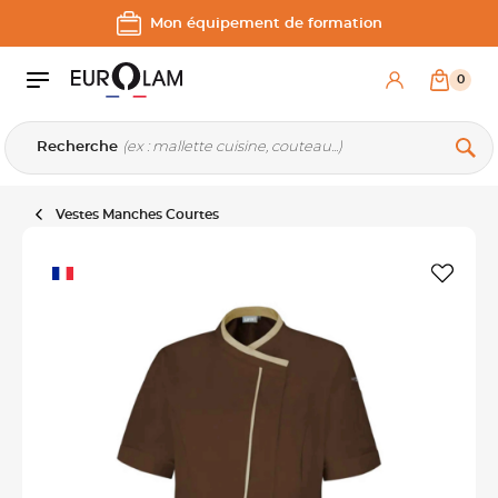
Aller au contenu
Aller à la navigation principale
Mon équipement de formation
0
Recherche
Vestes Manches Courtes