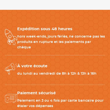
Carnet Tripli Disponible par 1, 10 ou 50
Ce carnet tripli professionnel est disponible
à l’unité pour les
Expédition sous 48 heures
besoins ponctuels ou en lots de 10 et 50
pour les
établissements ayant un fort volume de service. Cette flexibilité
hors week-ends, jours fériés, ne concerne pas les
permet
d’adapter facilement les commandes
selon les
produits en rupture et les paiements par
besoins des restaurants et métiers de bouche.
chèque
Produits Complémentaires à Associer avec ce Carnet
À votre écoute
Tripli
du lundi au vendredi de 8h à 12h & 13h à 16h
Pour compléter votre matériel de prise de commandes,
plusieurs accessoires peuvent être
associés à ce carnet
serveur
:
Paiement sécurisé
-
Kit porte-carnet avec carnet tripli
: solution complète prête
à l’emploi pour les serveurs.
Paiement en 3 ou 4 fois par carte bancaire pour
-
Porte-blocs ouverture livre
: recommandé pour un meilleur
étaler vos dépenses
confort d’écriture en salle.