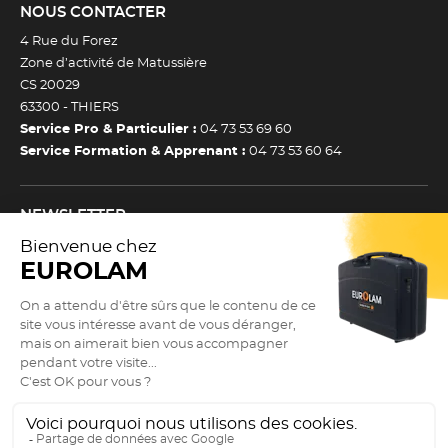
NOUS CONTACTER
4 Rue du Forez
Zone d’activité de Matussière
CS 20029
63300 -
THIERS
Service Pro & Particulier :
04 73 53 69 60
Service Formation & Apprenant :
04 73 53 60 64
NEWSLETTER
Inscrivez-vous à notre newsletter et recevez toutes nos
actualtiés et bons plans.
(Esc)
Je m’inscris à la newsletter
Newsletter
Adresse e-mail *
SUIVEZ NOUS !
9.3
(Esc)
/10
Actualités
2866 avis
Nos réseaux sociaux