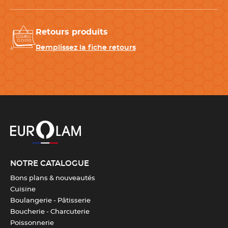
-
Tablier de service professionnel
: pratique pour garder
carnet et accessoires à portée.
Retours produits
Remplissez la fiche retours
CARACTÉRISTIQUES TECHNIQUES
Matériau
Papier autocopiant
Largeur
5 cm
Hauteur
7.9 cm
Fabrication
100 % française
NOTRE CATALOGUE
Bons plans & nouveautés
Cuisine
Grammage papier
57g/m2
Boulangerie - Pâtisserie
Boucherie - Charcuterie
Exemplaires
3 feuillets
Poissonnerie