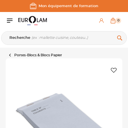
Aller au contenu
Aller à la navigation principale
Mon équipement de formation
0
Recherche
Portes-Blocs & Blocs Papier