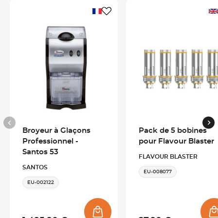
parfumé au-dessus de vos boissons ou créer des bulles
aromatiques qui éclatent au moment du service, pour
surprendre chaque client.
Un pistolet aromatique simple à utiliser
L'
utilisation de ce pistolet aromatique est simple
:
remplissez le réservoir avec l'arôme de votre choix, insérez une
bobine dédiée, puis déclenchez le nuage ou trempez la buse
dans le mélange Bubble X pour générer une bulle
spectaculaire. Une innovation prisée par les bartenders,
Broyeur à Glaçons
Pack de 5 bobines
mixologues, chefs et traiteurs en quête d'un service créatif et
Professionnel -
pour Flavour Blaster
visuel.
Santos 53
FLAVOUR BLASTER
SANTOS
EU-008077
Un flavour blaster complet livré en kit
EU-002122
Le kit de ce flavour blaster comprend tout le nécessaire pour
démarrer : le pistolet, un câble USB de charge, un réservoir et
cinq bobines. Développé par l'entreprise britannique Flavour