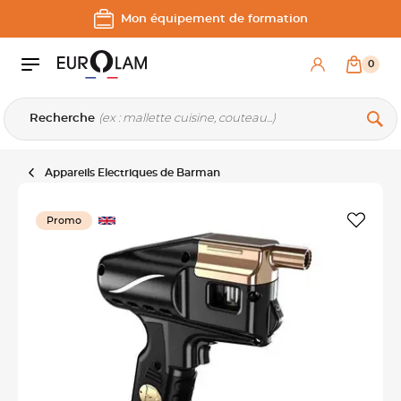
Aller au contenu
Aller à la navigation principale
Mon équipement de formation
0
Recherche
Appareils Electriques de Barman
Promo