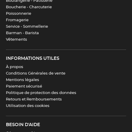
Boulangerie - Pâtisserie
Entretien
Non compatible avec le lave-
Boucherie - Charcuterie
vaisselle
Poissonnerie
Fromagerie
Fabrication
Etats-Unis
Service - Sommellerie
Barman - Barista
Vêtements
Compatibilité
Droitiers / Gauchers
INFORMATIONS UTILES
Télécharger la fiche produit
À propos
Conditions Générales de vente
Mentions légales
Paiement sécurisé
Politique de protection des données
Retours et Remboursements
Utilisation des cookies
BESOIN D'AIDE