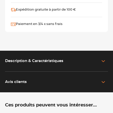
Expédition gratuite à partir de 100 €
Paiement en 3/4 x sans frais
Description & Caractéristiques
EN SAVOIR PLUS SUR LE PRODUIT
Flavour Blaster Pro 2 : le pistolet aromatique des
Avis clients
mixologues
Le Flavour Blaster Pro 2 est l'outil incontournable pour
transformer un simple cocktail en expérience sensorielle
.
Ces produits peuvent vous intéresser...
Grâce à ce pistolet aromatique, vous pouvez diffuser un nuage