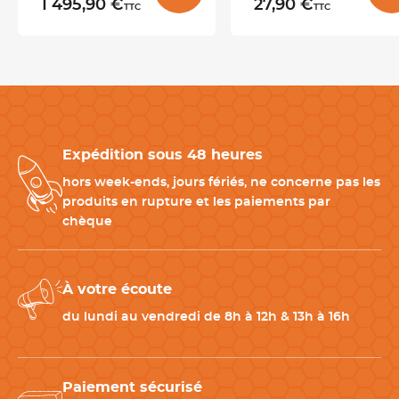
1 495,90 €
27,90 €
TTC
TTC
Blaster en collaboration avec des scientifiques et mixologues
de New York, il
enrichit la dimension olfactive de toutes vos
créations
.
Les produits à associer avec votre Flavour Blaster Pro 2
Expédition sous 48 heures
Pour compléter votre poste de mixologie créative, associez ce
Flavour Blaster Pro 2 à :
hors week-ends, jours fériés, ne concerne pas les
-
Fumoir à froid
: pour enfumer cocktails, viandes ou fromages
produits en rupture et les paiements par
avant le service
chèque
-
Mug Moscow Mule
: pour un service visuel assorti à vos
créations aromatiques
-
Mallette barman 23 pièces
: pour compléter votre poste de
À votre écoute
préparation de cocktails
du lundi au vendredi de 8h à 12h & 13h à 16h
Paiement sécurisé