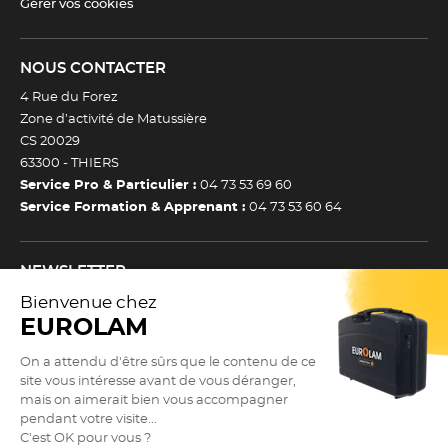
Gérer vos cookies
NOUS CONTACTER
4 Rue du Forez
Zone d’activité de Matussière
CS 20029
63300 -
THIERS
Service Pro & Particulier :
04 73 53 69 60
Service Formation & Apprenant :
04 73 53 60 64
NEWSLETTER
Inscrivez-vous à notre newsletter et recevez toutes nos
actualtiés et bons plans.
(Esc)
Je m’inscris à la newsletter
Newsletter
Adresse e-mail *