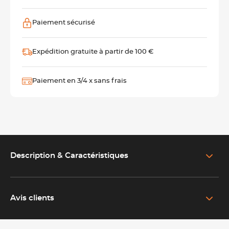
Paiement sécurisé
Expédition gratuite à partir de 100 €
Paiement en 3/4 x sans frais
Description & Caractéristiques
EN SAVOIR PLUS SUR LE PRODUIT
Fourchettes de table Alkaline au style contemporain
Avis clients
Les fourchettes de table Alkaline s’inspirent du design
scandinave avec des lignes sobres et une silhouette épurée.