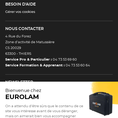
BESOIN D'AIDE
Gérer vos cookies
NOUS CONTACTER
4 Rue du Forez
Zone d’activité de Matussière
CS 20029
63300 -
THIERS
Service Pro & Particulier :
04 73 53 69 60
Service Formation & Apprenant :
04 73 53 60 64
NEWSLETTER
Inscrivez-vous à notre newsletter et recevez toutes nos
actualtiés et bons plans.
(Esc)
Je m’inscris à la newsletter
Newsletter