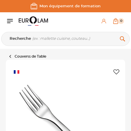
Aller au contenu
Aller à la navigation principale
Mon équipement de formation
0
Recherche
Couverts de Table