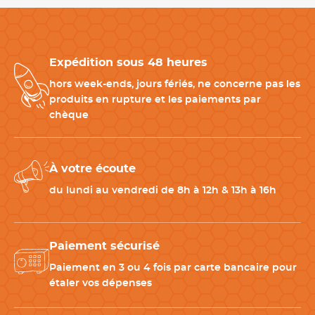
Torchon de cuisine fabriqué en France
Fabriqué en France,
ce torchon professionnel bénéficie d’un
savoir-faire textile reconnu
dans le linge de restauration.
Sa
Expédition sous 48 heures
conception robuste
garantit une excellente tenue au lavage
et un usage durable. Il constitu
e une solution fiable pour les
hors week-ends, jours fériés, ne concerne pas les
professionnels
recherchant un torchon classique, absorbant
produits en rupture et les paiements par
et résistant.
chèque
Produits complémentaires à associer avec ce torchon
À votre écoute
blanc
du lundi au vendredi de 8h à 12h & 13h à 16h
Pour compléter votre linge de cuisine professionnel, plusieurs
accessoires peuvent être associés à
ce torchon blanc coton
:
-
Tablier de cuisine professionnel
: recommandé pour
Paiement sécurisé
protéger les vêtements.
Paiement en 3 ou 4 fois par carte bancaire pour
-
Gants de service professionnels
: adaptés au service en salle
étaler vos dépenses
et à la restauration.
-
Liteaux professionnels coton
: pratiques pour le service des