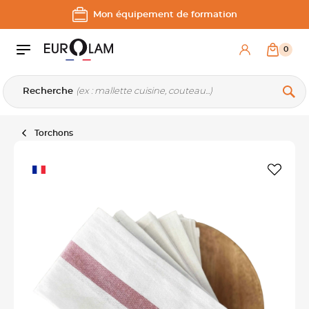
Aller au contenu
Aller à la navigation principale
Mon équipement de formation
0
Recherche
Torchons