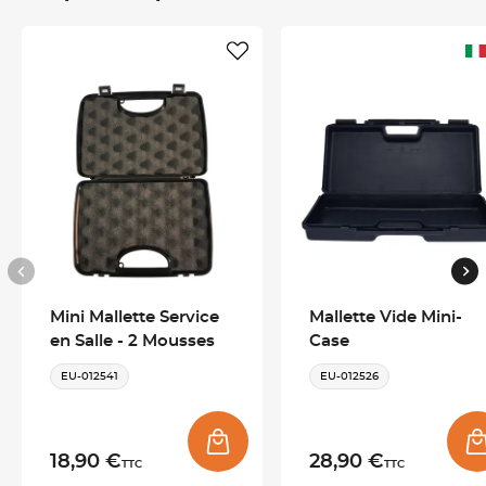
En choisissant l'option gravure, une plaque avec votre nom
sera rivetée sur la mallette
Télécharger la fiche produit
Mini Mallette Service
Mallette Vide Mini-
en Salle - 2 Mousses
Case
EU-012541
EU-012526
18,90 €
28,90 €
TTC
TTC