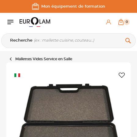
Aller au contenu
Aller à la navigation principale
Mon équipement de formation
0
Recherche
Mallettes Vides Service en Salle