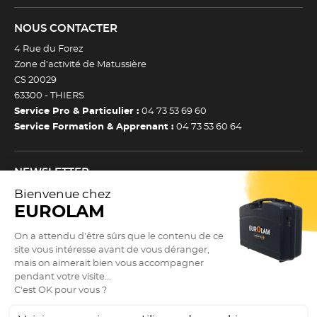
NOUS CONTACTER
4 Rue du Forez
Zone d’activité de Matussière
CS 20029
63300 -
THIERS
Service Pro & Particulier :
04 73 53 69 60
Service Formation & Apprenant :
04 73 53 60 64
NEWSLETTER
Inscrivez-vous à notre newsletter et recevez toutes nos
actualtiés et bons plans.
(Esc)
Je m’inscris à la newsletter
Newsletter
Adresse e-mail *
SUIVEZ NOUS !
9.3
(Esc)
/10