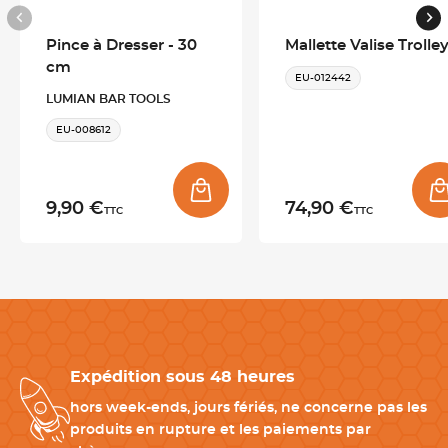
Matériau
Mousse haute densité
Pince à Dresser - 30
Mallette Valise Trolle
cm
EU-012442
Couleur(s)
Noir
LUMIAN BAR TOOLS
EU-008612
Télécharger la fiche produit
9,90 €
74,90 €
TTC
TTC
Expédition sous 48 heures
hors week-ends, jours fériés, ne concerne pas les
produits en rupture et les paiements par