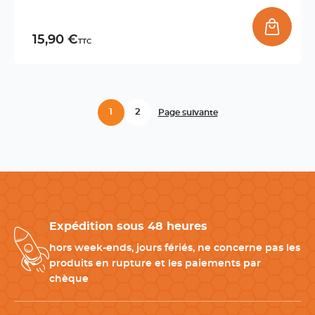
15,90 €
TTC
1
2
Page suivante
Expédition sous 48 heures
hors week-ends, jours fériés, ne concerne pas les
produits en rupture et les paiements par
chèque