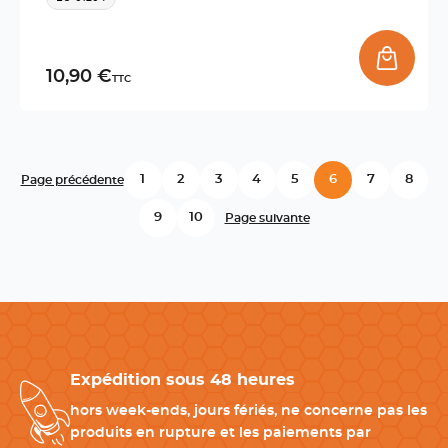
10,90 €
TTC
1
2
3
4
5
6
7
8
Page précédente
9
10
Page suivante
Expédition sous 48 heures
hors week-ends, jours fériés, ne concerne pas les
produits en rupture et les paiements par