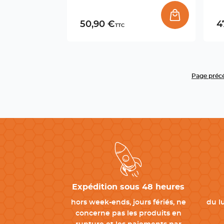
50,90 €
4
TTC
Page préc
Expédition sous 48 heures
hors week-ends, jours fériés, ne
du l
concerne pas les produits en