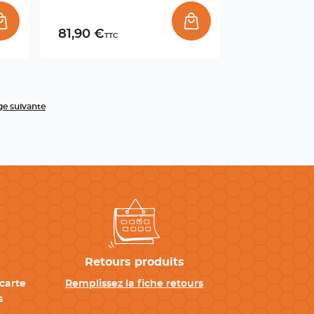
81,90 €
TTC
e suivante
Retours produits
carte
Remplissez la fiche retours
s