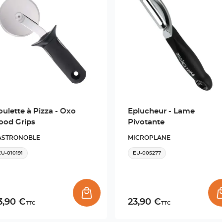
oulette à Pizza - Oxo
Eplucheur - Lame
Newsletter
ood Grips
Pivotante
ASTRONOBLE
MICROPLANE
Adresse e-mail *
EU-010191
EU-005277
3,90 €
23,90 €
TTC
TTC
Valider