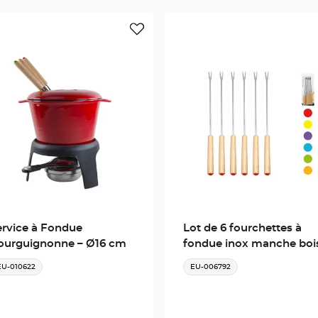
ervice à Fondue
Lot de 6 fourchettes à
ourguignonne – Ø16 cm
fondue inox manche boi
EU-010622
EU-006792