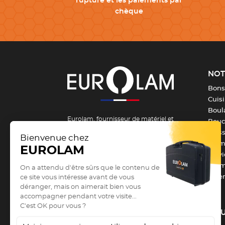
rupture et les paiements par
chèque
NOT
Bons
Cuis
Boula
Eurolam, fournisseur de matériel et
Bouch
d’équipement pour la formation et les
Pois
métiers de bouche depuis 1984 !
From
Serv
Vous êtes un passionné, un apprenti ou
Barm
un professionnel des métiers de
Vête
bouche et vous recherchez du
matériel de cuisine professionnel
?
Vous êtes au bon endroit !
Depuis
NOU
1984
, Eurolam est le fournisseur de