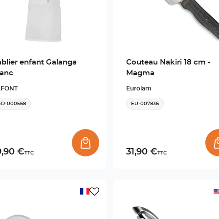
ablier enfant Galanga
Couteau Nakiri 18 cm -
lanc
Magma
AFONT
Eurolam
ED-000568
EU-007836
9,90 €
31,90 €
TTC
TTC