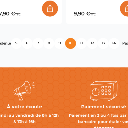
7,90 €
9,90 €
TTC
TTC
5
6
7
8
9
10
11
12
13
14
édente
Pag
À votre écoute
Paiement sécurisé
undi au vendredi de 8h à 12h
Paiement en 3 ou 4 fois par 
& 13h à 16h
bancaire pour étaler vo