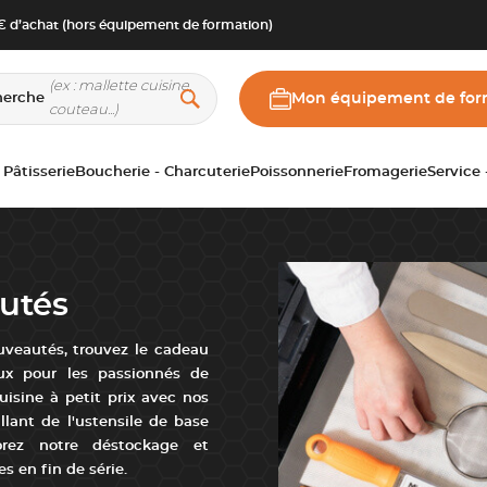
 d’achat (hors équipement de formation)
herche
Mon équipement de for
 Pâtisserie
Boucherie - Charcuterie
Poissonnerie
Fromagerie
Service
utés
uveautés, trouvez le cadeau
aux pour les passionnés de
isine à petit prix avec nos
llant de l'ustensile de base
lorez notre déstockage et
s en fin de série.