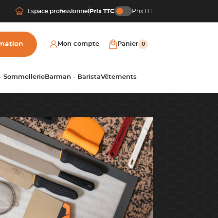
Espace professionnel
Prix TTC
Prix HT
mation
Mon compte
Panier
0
 - Sommellerie
Barman - Barista
Vêtements