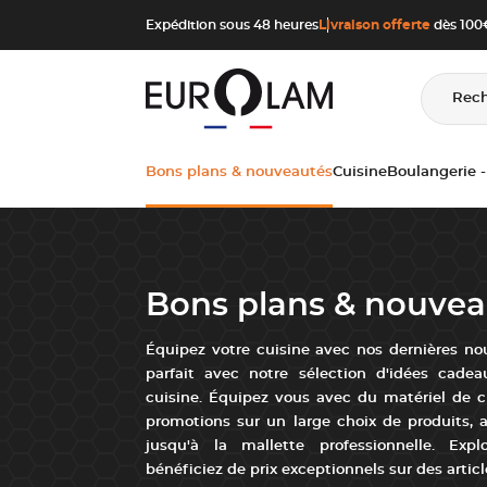
Aller au contenu
Aller à la navigation principale
Expédition sous 48 heures
Livraison offerte
dès 100€
Rec
Bons plans & nouveautés
Cuisine
Boulangerie -
Bons plans & nouvea
Équipez votre cuisine avec nos dernières no
parfait avec notre sélection d'idées cade
cuisine. Équipez vous avec du matériel de cu
promotions sur un large choix de produits, a
jusqu'à la mallette professionnelle. Exp
bénéficiez de prix exceptionnels sur des article