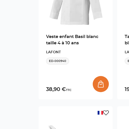
Veste enfant Basil blanc
T
taille 4 à 10 ans
b
LAFONT
L
ED-000940
38,90 €
1
TTC