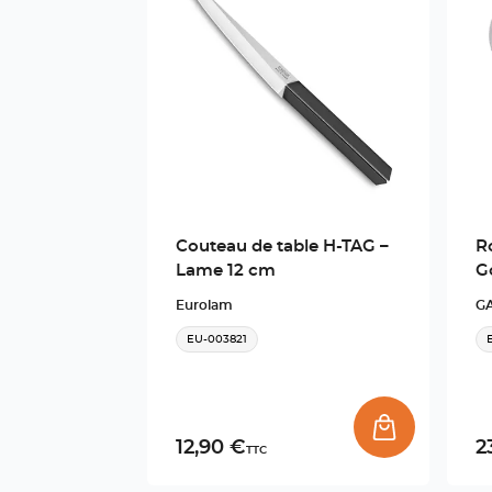
Couteau de table H-TAG –
R
Lame 12 cm
G
Eurolam
G
EU-003821
12,90 €
2
TTC