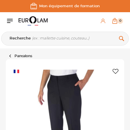
Aller au contenu
Aller à la navigation principale
Mon équipement de formation
0
Recherche
Pantalons