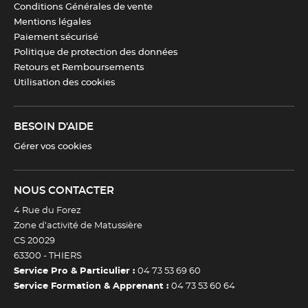
l'intégrant à notre catalogue,
Eurolam
propose un vêtement
Conditions Générales de vente
alliant technicité textile, tenue élégante et adaptabilité, pour
Mentions légales
des tenues aussi efficaces que valorisantes.
Paiement sécurisé
Politique de protection des données
Retours et Remboursements
Utilisation des cookies
CARACTÉRISTIQUES TECHNIQUES
Matériau
62% polyester, 34% viscose, 4%
BESOIN D'AIDE
elasthanne – 210 g/m²
Gérer vos cookies
Taille
34 à 60
NOUS CONTACTER
Couleur(s)
Noir
4 Rue du Forez
Zone d’activité de Matussière
CS 20029
Entretien
Lavable en machine à 30 °C /
63300 -
THIERS
Compatible avec le repassage
Service Pro & Particulier :
04 73 53 69 60
Service Formation & Apprenant :
04 73 53 60 64