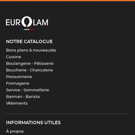
NOTRE CATALOGUE
Bons plans & nouveautés
Cuisine
Boulangerie - Pâtisserie
Boucherie - Charcuterie
Poissonnerie
Fromagerie
Service - Sommellerie
Barman - Barista
Robur & Eurolam : une tenue fiable et élégante au
Vêtements
quotidien
Avec le pantalon
Honfleur, Robur
démontre une nouvelle fois
INFORMATIONS UTILES
son engagement envers les professionnelles du service. En
À propos