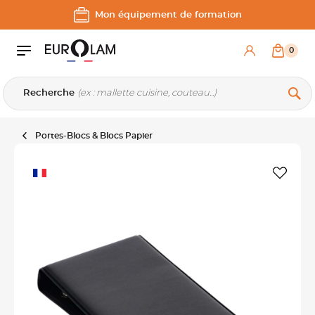
Aller au contenu
Aller à la navigation principale
Mon équipement de formation
0
Recherche
Portes-Blocs & Blocs Papier