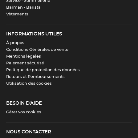
Service - Sommellerie
Barman - Barista
Fabrication
100 % française
Vêtements
Taux de matière recyclée
100%
INFORMATIONS UTILES
À propos
Taux de recyclabilité
100%
Conditions Générales de vente
Mentions légales
Paiement sécurisé
Télécharger la fiche produit
Politique de protection des données
Retours et Remboursements
Utilisation des cookies
BESOIN D'AIDE
Gérer vos cookies
NOUS CONTACTER