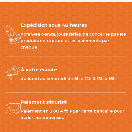
les carnets tripli à feuillets détachables
, il permet une
organisation efficace des commandes
entre la salle et la
cuisine.
Expédition sous 48 heures
Porte-Carnet Fabriqué en France
hors week-ends, jours fériés, ne concerne pas les
produits en rupture et les paiements par
Fabriqué en France
par Jurine, ce porte-carnet professionnel
chèque
garantit une excellente qualité de fabrication. Pour
une
solution complète prête à l’emploi,
découvrez également
notre
kit porte-carnet avec carnet tripli
, idéal pour les
À votre écoute
professionnels recherchant un ensemble pratique pour la prise
du lundi au vendredi de 8h à 12h & 13h à 16h
de commandes.
Produits Complémentaires à Associer avec ce Porte-
Paiement sécurisé
Carnet
Paiement en 3 ou 4 fois par carte bancaire pour
étaler vos dépenses
Plusieurs accessoires peuvent être associés
à ce porte-carnet
serveur
pour compléter votre matériel de service professionnel:
-
Tablier de service professionnel
: pratique pour garder