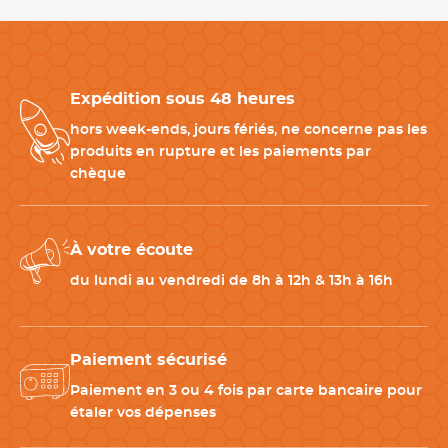
-Lavage en machine à 60°C
-Repassage possible
Expédition sous 48 heures
Associez-le à d’autres tenues professionnelles
hors week-ends, jours fériés, ne concerne pas les
Pour une tenue 100% cohérente, pensez à associer ce tablier
produits en rupture et les paiements par
avec :
chèque
-
Veste Pepper Manches Longues Femme Blanc
: Une veste
élégante de Lafont qui complète parfaitement le tablier pour
un ensemble harmonieux. (Référence : LAF-LH-2PEPCP-8-ATT)
À votre écoute
-
Pantalon Régisse Mixte Noir
: Un pantalon élégant et
du lundi au vendredi de 8h à 12h & 13h à 16h
confortable de Lafont, idéal pour un look professionnel et
sophistiqué. (Référence : LAF-LH-1REG-110-ATT)
Paiement sécurisé
-
Mocassins Primo Mixte Blanc
: Des chaussures confortables
et résistantes de Nordways, idéales pour rester debout toute la
Paiement en 3 ou 4 fois par carte bancaire pour
journée. (Référence : NOR-PRIMO.BLANC-ATT)
étaler vos dépenses