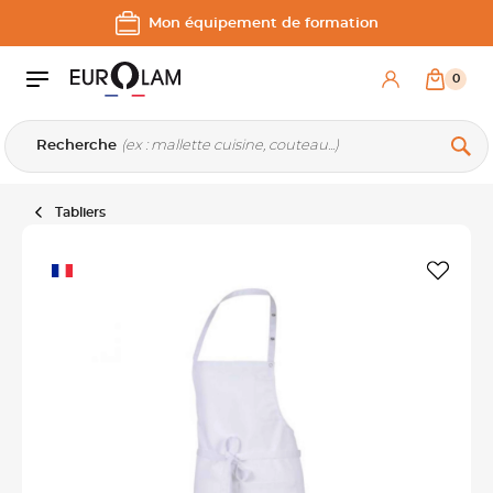
Aller au contenu
Aller à la navigation principale
Mon équipement de formation
0
Recherche
Tabliers