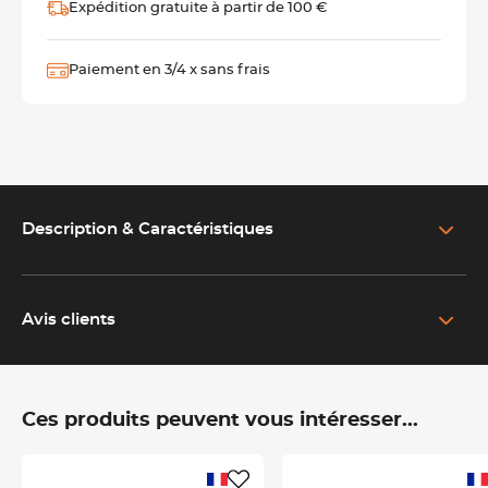
Expédition gratuite à partir de 100 €
Paiement en 3/4 x sans frais
Description & Caractéristiques
EN SAVOIR PLUS SUR LE PRODUIT
Un tablier polyvalent pour les professionnels exigeants
Avis clients
Le tablier
Loti
est un modèle
mixte
à bavette, idéal pour les
professionnels recherchant un équipement à la fois fonctionnel
et pratique.
Ces produits peuvent vous intéresser...
Doté d'une
ceinture en lacet de 110 cm
qui se noue à l'avant,
il offre une grande flexibilité d'ajustement. Il dispose
également d'une
poche stylo
sur le côté gauche et d'une