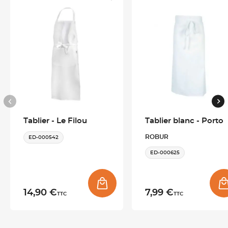
poche basse, parfaites pour garder vos outils à portée de main.
Le tour de cou réglable par bouton-pression
assure un
confort optimal.
Ce tablier est conçu pour s'adapter à une variété de
morphologies.
Confort et praticité pour les métiers de bouche
Tablier - Le Filou
Tablier blanc - Porto
-Ceinture en lacet de 110 cm pour un ajustement personnalisé
-
Poche stylo
et poche basse pour un accès rapide aux outils
ROBUR
ED-000542
-Composition : 65% Polyester, 35% Coton
ED-000625
Ce tablier est idéal pour les environnements de travail
exigeants où la praticité et le confort sont essentiels.
14,90 €
7,99 €
TTC
TTC
Conseils d’entretien