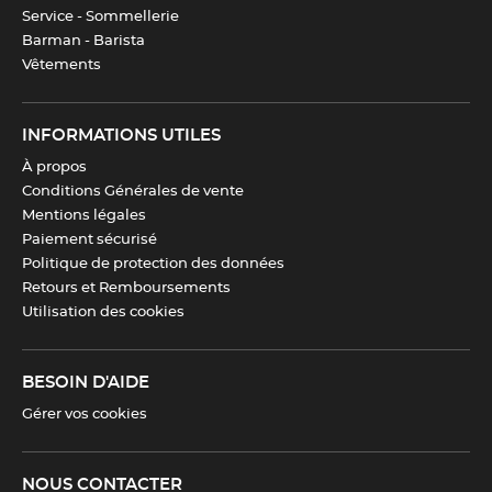
compatible avec le repassage
Service - Sommellerie
Barman - Barista
Vêtements
Hauteur
90 cm
INFORMATIONS UTILES
Largeur
70 cm
À propos
Conditions Générales de vente
Télécharger la fiche produit
Mentions légales
Paiement sécurisé
Politique de protection des données
Retours et Remboursements
Utilisation des cookies
BESOIN D'AIDE
Gérer vos cookies
NOUS CONTACTER