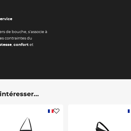
service
Valider
ers de bouche, s’associe à
es contraintes du
stesse
,
confort
et
ntéresser...