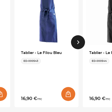
Tablier - Le Filou Bleu
Tablier - Le
ED-000543
ED-000544
16,90 €
16,90 €
TTC
TTC