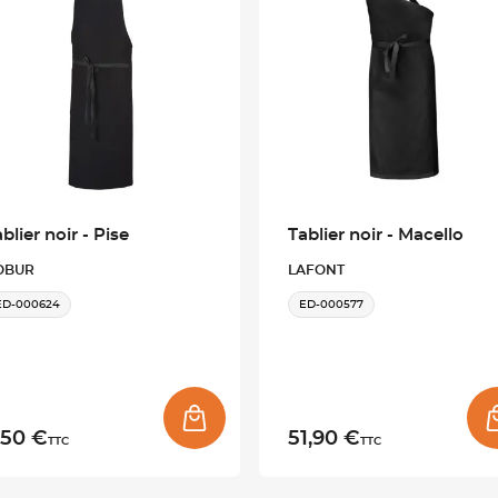
blier noir - Pise
Tablier noir - Macello
OBUR
LAFONT
ED-000624
ED-000577
,50 €
51,90 €
TTC
TTC