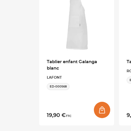
Tablier enfant Galanga
Ta
blanc
R
LAFONT
ED-000568
19,90 €
9
TTC