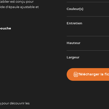
 tablier est conçu pour
ide d’épaule ajustable et
Couleur(s)
Entretien
 bouche
Hauteur
Largeur
Télécharger la fi
Newsletter
tailles
Adresse e-mail *
e
pour découvrir les