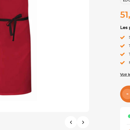
ED-
51
Les 
Voir 