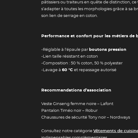
pâtissiers ou traiteurs en quête de distinction, ce
s’adapter à toutes les morphologies grâce à sa br
son lien de serrage en coton.
Performance et confort pour les métiers de
-Réglable à l’épaule par
boutons pression
-Lien taille résistant en coton
-Composition : 50 % coton, 50 % polyester
-Lavage à
60 °C
et repassage autorisé
Recommandations d’association
Veste Ginseng femme noire – Lafont
Pantalon Timéo noir – Robur
Chaussures de sécurité Tony noir – Nordways
Guide des 
Consultez notre catégorie
Vêtements de cuisin
indispensables complémentaires.