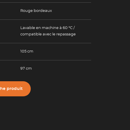
Rouge bordeaux
Lavable en machine à 60 °C /
compatible avec le repassage
105 cm
97 cm
che produit
(Esc)
(Esc)