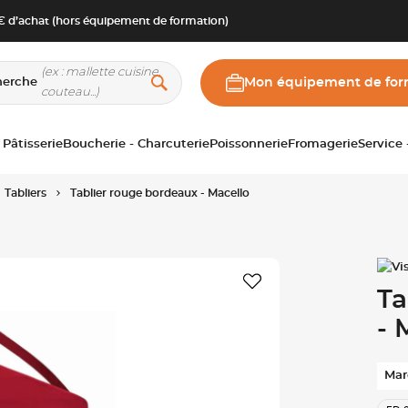
 d’achat (hors équipement de formation)
herche
Mon équipement de for
 Pâtisserie
Boucherie - Charcuterie
Poissonnerie
Fromagerie
Service
Tabliers
Tablier rouge bordeaux - Macello
Ta
- 
Mar