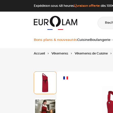
Aller au contenu
Aller à la navigation principale
Expédition sous 48 heures
Livraison offerte
dès 100€
Rec
Bons plans & nouveautés
Cuisine
Boulangerie -
Accueil
Vêtements
Vêtements de Cuisine