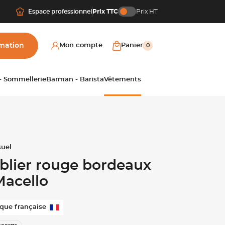
Espace professionnel
Prix TTC
Prix HT
mation
Mon compte
Panier
0
 - Sommellerie
Barman - Barista
Vêtements
blier rouge bordeaux
Macello
que française