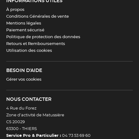
INFORMATIONS UTILES
À propos
Matériau
62% polyester, 34% viscose, 4%
Conditions Générales de vente
elasthanne – 210 g/m²
Mentions légales
Paiement sécurisé
Taille
34 à 60
Politique de protection des données
Retours et Remboursements
Utilisation des cookies
Couleur(s)
Noir
BESOIN D'AIDE
Entretien
Lavable en machine à 30 °C
Gérer vos cookies
Télécharger la fiche produit
NOUS CONTACTER
4 Rue du Forez
Zone d’activité de Matussière
CS 20029
63300 -
THIERS
Service Pro & Particulier :
04 73 53 69 60