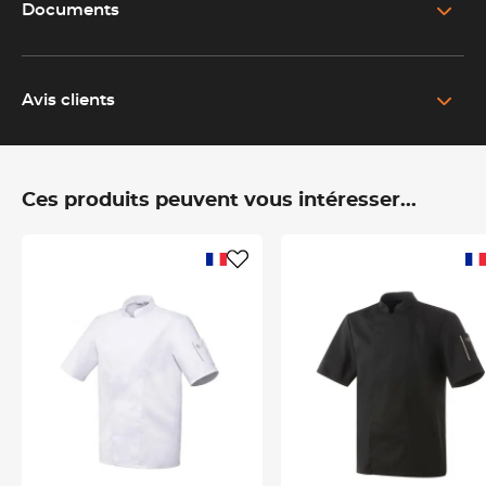
un
Documents
EU-013528 - COFFRE TRAITEUR EXPERT .pdf
Le coffre traiteur gamme Expert Eurolam
est conçu pour
répondre aux exigences des professionnels des métiers de
Avis clients
bouche :
traiteurs, cuisiniers ou apprentis
. Ce coffre trolley
complet vous permet de
transporter facilement
tout votre
matériel, tout en garantissant une organisation optimale et un
accès rapide à vos outils. Pensé pour un usage intensif, il
Ces produits peuvent vous intéresser...
regroupe les indispensables pour couvrir toutes les étapes de
travail :
préparation, découpe, cuisson, dressage et finition.
Kit traiteur professionnel : les essentiels par catégorie
Cette mallette traiteur complète intègre une sélection d’outils
professionnels soigneusement choisis :
-
Des outils de découpe issus de la gamme Expert
:
éminceur*, couteau à jambon alvéolé*, filet de sole*, santoku*,
office*
-
Des ustensiles de pâtisserie et préparation
: fouet inox,
maryse, spatules, pinceau, corne