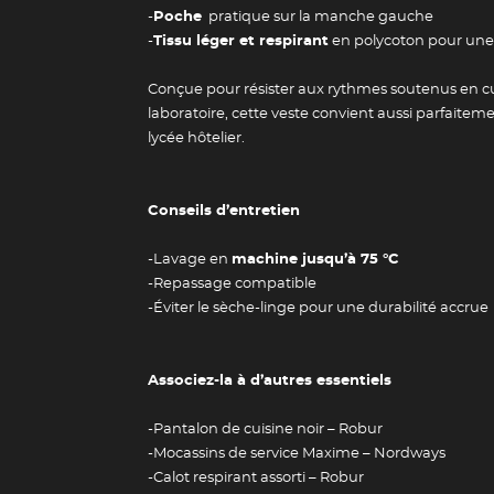
-
Poche
pratique sur la manche gauche
-
Tissu léger et respirant
en polycoton pour une
Conçue pour résister aux rythmes soutenus en cu
laboratoire, cette veste convient aussi parfaite
lycée hôtelier.
Conseils d’entretien
Guide des 
-Lavage en
machine jusqu’à 75 °C
-Repassage compatible
-Éviter le sèche-linge pour une durabilité accrue
Associez-la à d’autres essentiels
-Pantalon de cuisine noir – Robur
-Mocassins de service Maxime – Nordways
-Calot respirant assorti – Robur