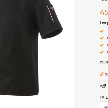
ED-
45
Les 
Voir 
Gu
TAIL
TA