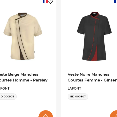
este Beige Manches
Veste Noire Manches
ourtes Homme - Parsley
Courtes Femme - Ginse
AFONT
LAFONT
ED-000903
ED-000807