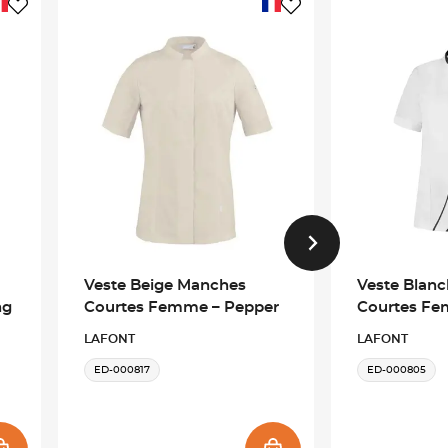
Veste Beige Manches
Veste Blan
ng
Courtes Femme – Pepper
Courtes Fe
LAFONT
LAFONT
ED-000817
ED-000805