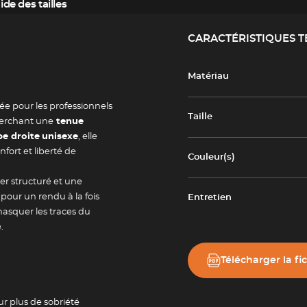
ide des tailles
CARACTÉRISTIQUES 
Matériau
e pour les professionnels
Taille
herchant une
tenue
e droite
unisexe
, elle
fort et liberté de
Couleur(s)
ier structuré et une
pour un rendu à la fois
Entretien
masquer les traces du
.
Télécharger la fi
ur plus de sobriété