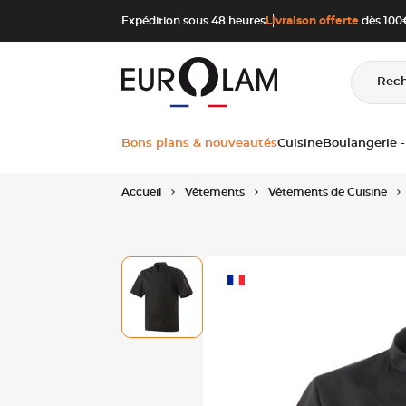
Aller au contenu
Aller à la navigation principale
Expédition sous 48 heures
Livraison offerte
dès 100€
Rec
Bons plans & nouveautés
Cuisine
Boulangerie -
Accueil
Vêtements
Vêtements de Cuisine