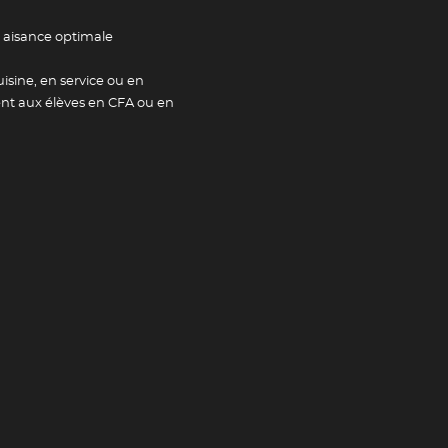
 aisance optimale
isine, en service ou en
ment aux élèves en CFA ou en
Newsletter
tailles
Adresse e-mail *
Valider