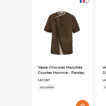
Veste Chocolat Manches
V
Courtes Homme - Parsley
C
LAFONT
L
ED-000904