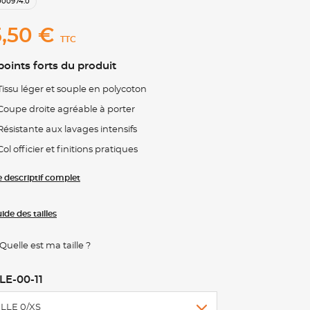
000974.0
,50 €
TTC
points forts du produit
Tissu léger et souple en polycoton
Coupe droite agréable à porter
Résistante aux lavages intensifs
Col officier et finitions pratiques
le descriptif complet
ide des tailles
Quelle est ma taille ?
LE-00-11
ILLE 0/XS