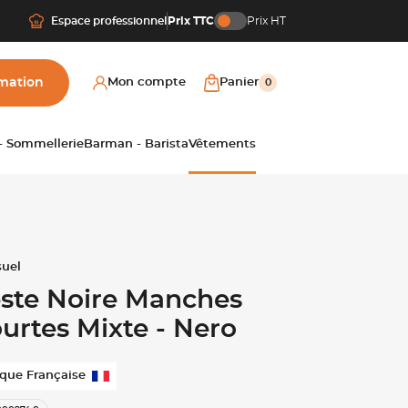
Espace professionnel
Prix TTC
Prix HT
mation
Mon compte
Panier
0
 - Sommellerie
Barman - Barista
Vêtements
ste Noire Manches
urtes Mixte - Nero
que Française