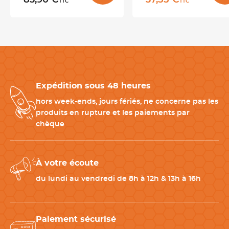
83,90 €
37,55 €
TTC
TTC
Produits complémentaires pour compléter votre
équipement de cuisine
Associez ce coffret de couteaux d'office à d'autres accessoires
indispensables pour gagner en efficacité lors de vos
Expédition sous 48 heures
préparations.
-
Planche à découper
: pour protéger les lames et travailler
hors week-ends, jours fériés, ne concerne pas les
confortablement.
produits en rupture et les paiements par
-
Éplucheur inox
: pour préparer rapidement les fruits et
chèque
légumes.
-
Fusil à aiguiser
: pour conserver un tranchant optimal au fil
des utilisations.
À votre écoute
du lundi au vendredi de 8h à 12h & 13h à 16h
CARACTÉRISTIQUES TECHNIQUES
Longueur totale
20 cm
Paiement sécurisé