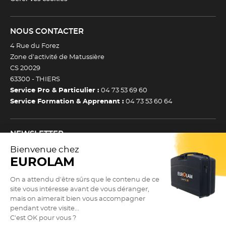
NOUS CONTACTER
4 Rue du Forez
Zone d’activité de Matussière
CS 20029
63300 -
THIERS
Service Pro & Particulier :
04 73 53 69 60
Service Formation & Apprenant :
04 73 53 60 64
NEWSLETTER
Inscrivez-vous à notre newsletter et recevez toutes nos
actualtiés et bons plans.
(Esc)
Je m’inscris à la newsletter
Newsletter
Adresse e-mail *
SUIVEZ NOUS !