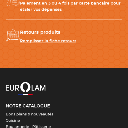
Longueur de la lame
10 cm
Paiement en 3 ou 4 fois par carte bancaire pour
étaler vos dépenses
Hauteur de la lame
2 cm
Retours produits
Type de lame
Lisse
Remplissez la fiche retours
Entretien
Compatible avec le lave-
vaisselle
Nombre de pièces
6
Type de mitre
Pleine
NOTRE CATALOGUE
Rivets
Oui
Bons plans & nouveautés
Cuisine
Couleur(s)
Noir
,
Inox
Boulangerie - Pâtisserie