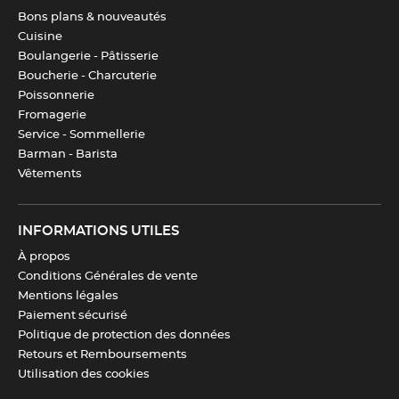
Bons plans & nouveautés
Rivets
Oui
Cuisine
Boulangerie - Pâtisserie
Couleur(s)
Inox
,
Bois
,
Doré
Boucherie - Charcuterie
Poissonnerie
Fromagerie
Service - Sommellerie
Télécharger la fiche produit
Barman - Barista
Vêtements
INFORMATIONS UTILES
À propos
Conditions Générales de vente
Mentions légales
Paiement sécurisé
Politique de protection des données
Retours et Remboursements
Utilisation des cookies