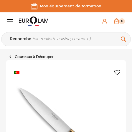
Aller au contenu
Aller à la navigation principale
Mon équipement de formation
0
Recherche
Couteaux à Découper