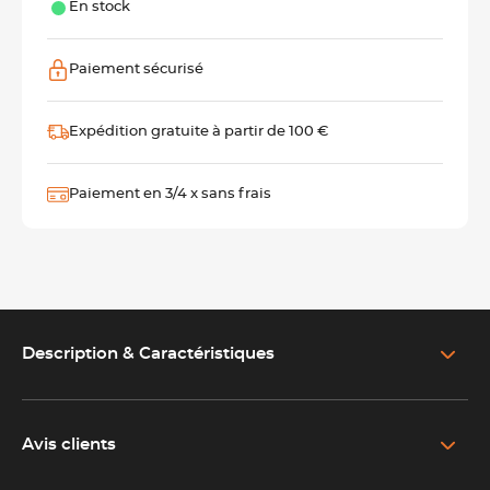
En stock
Paiement sécurisé
Expédition gratuite à partir de 100 €
Paiement en 3/4 x sans frais
Description & Caractéristiques
EN SAVOIR PLUS SUR LE PRODUIT
Un couteau de cuisine 15 cm polyvalent pour toutes vos
préparations
Avis clients
Luna C.