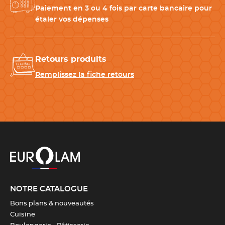
CARACTÉRISTIQUES TECHNIQUES
Paiement en 3 ou 4 fois par carte bancaire pour
étaler vos dépenses
Matériau
Nylon
,
Polyuréthanne
Longueur
30 cm
,
35 cm
,
40 cm
,
45 cm
,
Retours produits
50 cm
Remplissez la fiche retours
Entretien
Compatible avec le lave-
vaisselle
Revêtement
Anti-adhérent
Couleur(s)
Blanche
NOTRE CATALOGUE
Résistance température
Jusqu'à 90°C
Bons plans & nouveautés
Cuisine