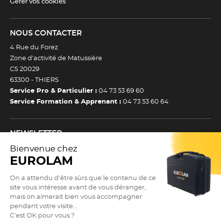
Gérer vos cookies
NOUS CONTACTER
4 Rue du Forez
Zone d’activité de Matussière
CS 20029
63300 -
THIERS
Service Pro & Particulier :
04 73 53 69 60
Service Formation & Apprenant :
04 73 53 60 64
NEWSLETTER
Inscrivez-vous à notre newsletter et recevez toutes nos
actualtiés et bons plans.
(Esc)
Je m’inscris à la newsletter
Newsletter
Adresse e-mail *