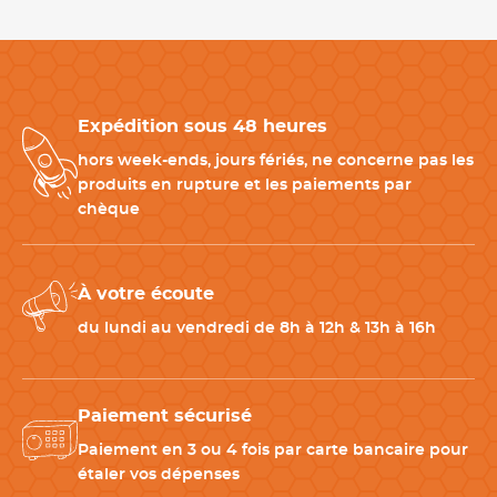
Spécialisée au départ dans la distribution d'ustensiles de
cuisine, l'entreprise MALLARD FERRIERE se développe
rapidement grâce à un produit innovant, le pèle pomme Kali.
Par la suite, elle fabrique des machines, des moules, parfois
Expédition sous 48 heures
même sur mesure, dédiés aux professionnels des métiers de
bouche et sa renommée internationale prend forme. Son
hors week-ends, jours fériés, ne concerne pas les
principal objectif est de répondre aux besoins du client, elle est
produits en rupture et les paiements par
en totale capacité d'innover en fonction des demandes du
chèque
marché.
À votre écoute
CARACTÉRISTIQUES TECHNIQUES
du lundi au vendredi de 8h à 12h & 13h à 16h
Hauteur
2 cm
Paiement sécurisé
Matériau
Inox
Paiement en 3 ou 4 fois par carte bancaire pour
étaler vos dépenses
Entretien
Compatible avec le lave-