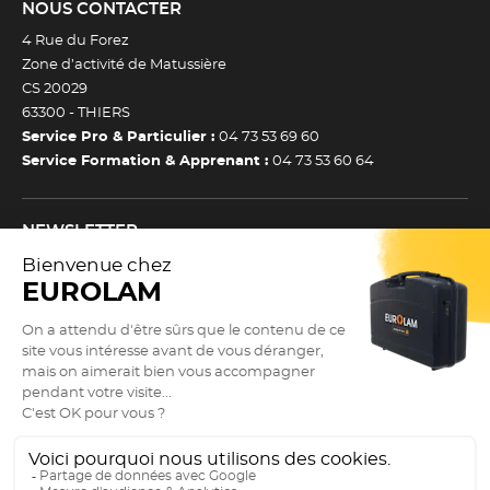
NOUS CONTACTER
4 Rue du Forez
Zone d’activité de Matussière
CS 20029
63300 -
THIERS
Service Pro & Particulier :
04 73 53 69 60
Service Formation & Apprenant :
04 73 53 60 64
NEWSLETTER
Inscrivez-vous à notre newsletter et recevez toutes nos
actualtiés et bons plans.
(Esc)
Je m’inscris à la newsletter
Newsletter
Adresse e-mail *
SUIVEZ NOUS !
9.3
(Esc)
/10
Actualités
2900 avis
Guide des tailles
Nos réseaux sociaux