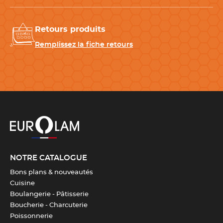
vaisselle
Retours produits
Couleur(s)
Inox
Remplissez la fiche retours
Résistance température
Jusqu'à 300 °C
Dimensions
18 cm x 18 cm
Télécharger la fiche produit
NOTRE CATALOGUE
Bons plans & nouveautés
Cuisine
Boulangerie - Pâtisserie
Boucherie - Charcuterie
Poissonnerie