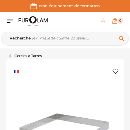
Aller au contenu
Aller à la navigation principale
Mon équipement de formation
0
Recherche
Cercles à Tartes