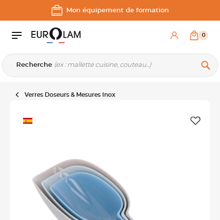
Aller au contenu
Aller à la navigation principale
Mon équipement de formation
0
Recherche
Verres Doseurs & Mesures Inox