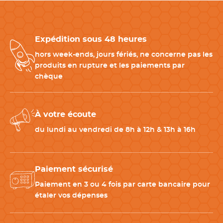
Largeur
6 cm, 6.8 cm, 8.1 cm
Capacité
50 ml / 100 ml / 150 ml
Expédition sous 48 heures
hors week-ends, jours fériés, ne concerne pas les
produits en rupture et les paiements par
Entretien
Non compatible avec le lave-
chèque
vaisselle
Couleur(s)
Bleu et gris
À votre écoute
du lundi au vendredi de 8h à 12h & 13h à 16h
Nombre de pièces
3
Paiement sécurisé
Télécharger la fiche produit
Paiement en 3 ou 4 fois par carte bancaire pour
étaler vos dépenses