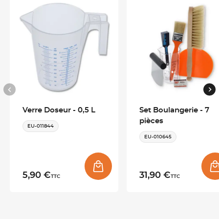
Pour plus de praticité, les pelles s'emboîtent, et ont chacune un
trou en bout de manche pour les accrocher.
Conseils d'entretien
Ces produits ne sont pas compatibles avec le lave-vaisselle,
nous vous conseillons de les laver à la main.
Verre Doseur - 0,5 L
Set Boulangerie - 7
pièces
EU-011844
EU-010645
CARACTÉRISTIQUES TECHNIQUES
Matériau
Polypropylène
5,90 €
31,90 €
TTC
TTC
Longueur totale
16.5 cm / 19 cm / 21.8 cm