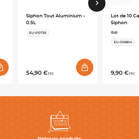
Siphon Tout Aluminium -
Lot de 10 C
0.5L
Siphon
Ibili
EU-010736
EU-006804
54,90 €
9,90 €
TTC
TTC