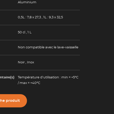
Aluminium
0,5L : 7,8 x 27,3
,
1L : 9,3 x 32,5
50 cl
,
1 L
Non compatible avec le lave-vaisselle
Noir
,
Inox
taire(s)
Température d'utilisation : min = +5°C
/ max = +40°C
che produit