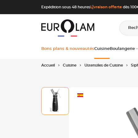
Aller au contenu
Aller à la navigation principale
Expédition sous 48 heures
Livraison offerte
dès 100€
Rec
Bons plans & nouveautés
Cuisine
Boulangerie -
Accueil
Cuisine
Ustensiles de Cuisine
Sip