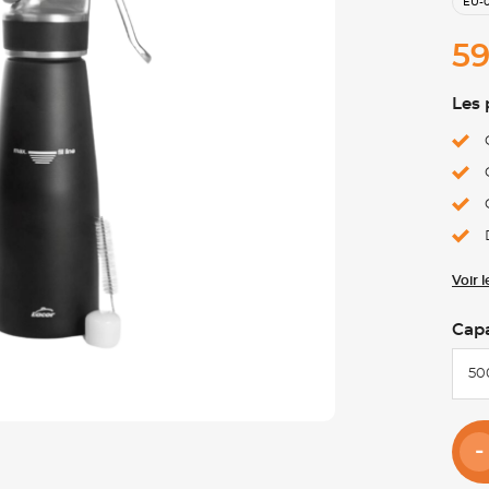
EU-
59
Les 
Voir 
Capa
50