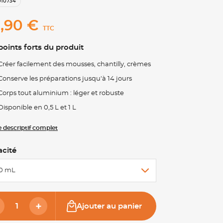
010734
,90 €
TTC
points forts du produit
Créer facilement des mousses, chantilly, crèmes
Conserve les préparations jusqu'à 14 jours
Corps tout aluminium : léger et robuste
Disponible en 0,5 L et 1 L
le descriptif complet
cité
0 mL
Ajouter au panier