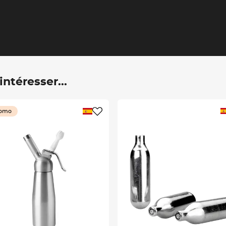
ntéresser...
omo