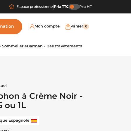
Espace professionnel
Prix TTC
Prix HT
mation
Mon compte
Panier
0
 - Sommellerie
Barman - Barista
Vêtements
phon à Crème Noir -
5 ou 1L
que Espagnole