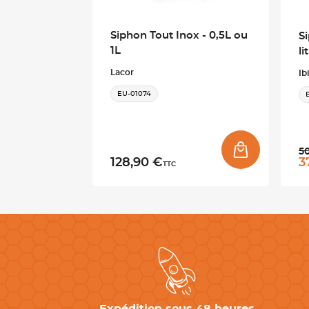
Siphon Tout Inox - 0,5L ou
S
1L
li
Lacor
Ibi
EU-01074
Pri
5
Pr
128,90 €
3
TTC