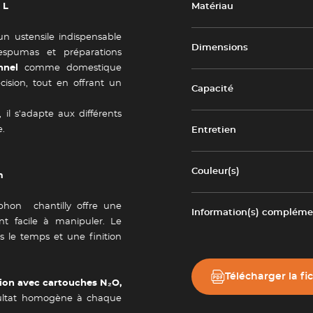
 L
Matériau
n ustensile indispensable
Dimensions
 espumas et préparations
nnel
comme domestique
écision, tout en offrant un
Capacité
, il s’adapte aux différents
e.
Entretien
Couleur(s)
m
phon chantilly offre une
Information(s) complémen
nt facile à manipuler. Le
 le temps et une finition
Télécharger la fi
tion avec cartouches N₂O,
ésultat homogène à chaque