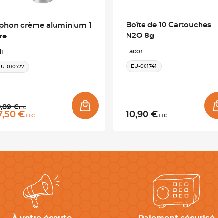
Boîte de 10 Cartouches
iphon crème aluminium 1
N2O 8g
tre
Lacor
li
EU-001741
EU-010727
x normal
0,89 €
TTC
ix promo
7,50 €
10,90 €
TTC
TTC