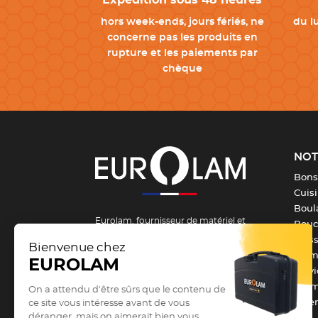
Expédition sous 48 heures
hors week-ends, jours fériés, ne
du l
concerne pas les produits en
rupture et les paiements par
chèque
NOT
Bons
Cuis
Boula
Eurolam, fournisseur de matériel et
Bouch
d’équipement pour la formation et les
Pois
métiers de bouche depuis 1984 !
From
Serv
Vous êtes un passionné, un apprenti ou
Barm
un professionnel des métiers de
Vête
bouche et vous recherchez du