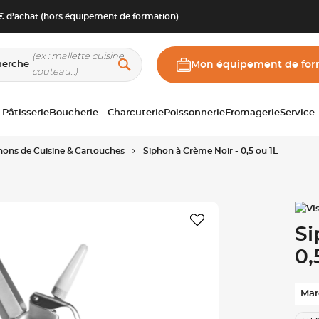
 d’achat (hors équipement de formation)
herche
Mon équipement de for
 Pâtisserie
Boucherie - Charcuterie
Poissonnerie
Fromagerie
Service
hons de Cuisine & Cartouches
Siphon à Crème Noir - 0,5 ou 1L
Si
0,
Mar