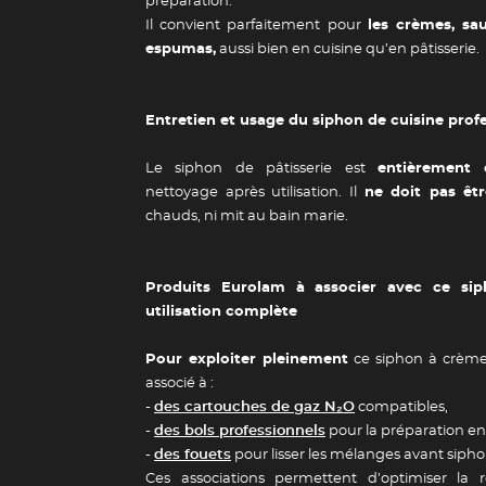
préparation.
Il convient parfaitement pour
les crèmes, sa
espumas,
aussi bien en cuisine qu’en pâtisserie.
Guide des 
Entretien et usage du siphon de cuisine prof
Le siphon de pâtisserie est
entièrement 
nettoyage après utilisation. Il
ne doit pas êtr
chauds, ni mit au bain marie.
Produits Eurolam à associer avec ce s
utilisation complète
Pour exploiter pleinement
ce siphon à crème 
associé à :
-
des cartouches de gaz N₂O
compatibles,
-
des bols professionnels
pour la préparation e
-
des fouets
pour lisser les mélanges avant siph
Ces associations permettent d’optimiser la r