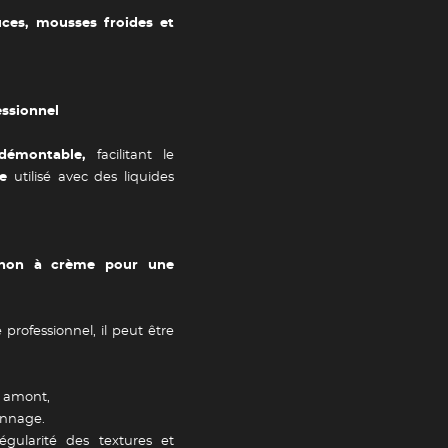
uces, mousses froides et
Newsletter
tailles
essionnel
Adresse e-mail *
démontable,
facilitant le
e
utilisé avec des liquides
Valider
iphon à crème pour une
professionnel, il peut être
n amont,
onnage.
égularité des textures et