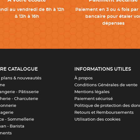
À votre écoute
Paiement sécurisé
undi au vendredi de 8h à 12h
Paiement en 3 ou 4 fois par 
& 13h à 16h
bancaire pour étaler vo
dépenses
RE CATALOGUE
INFORMATIONS UTILES
 plans & nouveautés
À propos
ine
Conditions Générales de vente
ngerie - Pâtisserie
Mentions légales
erie - Charcuterie
Paiement sécurisé
sonnerie
Politique de protection des do
agerie
Retours et Remboursements
ice - Sommellerie
Utilisation des cookies
an - Barista
ments