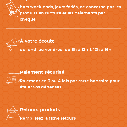
Découvrez en vidéo comment prendre vos mesures et
hors week-ends, jours fériés, ne concerne pas les
choisir la bonne taille
produits en rupture et les paiements par
chèque
À votre écoute
du lundi au vendredi de 8h à 12h & 13h à 16h
Paiement sécurisé
Paiement en 3 ou 4 fois par carte bancaire pour
étaler vos dépenses
Retours produits
Remplissez la fiche retours