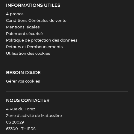
INFORMATIONS UTILES
À propos
Poids
0.45
Conditions Générales de vente
Mentions légales
Résistance température
<60°C
Paiement sécurisé
Politique de protection des données
Retours et Remboursements
Entretien
Lavable en machine à 60 °C /
Utilisation des cookies
compatible avec le repassage
BESOIN D'AIDE
Genre
Homme
Gérer vos cookies
Télécharger la fiche produit
NOUS CONTACTER
4 Rue du Forez
Zone d’activité de Matussière
CS 20029
63300 -
THIERS