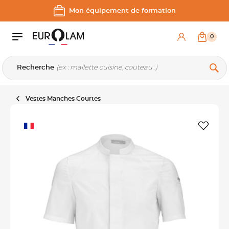
Aller au contenu
Aller à la navigation principale
Mon équipement de formation
0
Recherche
Vestes Manches Courtes