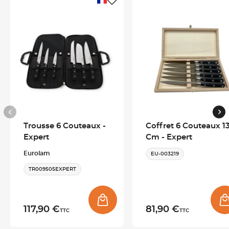
esthétique.
Des matériaux nobles pour un usage quotidien
Chaque couteau office Ambassadeur est
équipé d’une lame
en acier inoxydable
, offrant une excellente résistance à la
corrosion. Le manche en bois de bubinga, serti d’une mitre et
de trois rivets en laiton, présente une forme arrondie assurant
une
prise en main confortable et naturelle.
Trousse 6 Couteaux -
Coffret 6 Couteaux 1
Les parties en laiton (mitre et rivets, doré effet miroir)
Expert
Cm - Expert
sont sensibles aux rayures : un usage soigneux est
recommandé.
Eurolam
EU-003219
TR009505EXPERT
CARACTÉRISTIQUES TECHNIQUES
Longueur de la lame
10 cm
117,90 €
81,90 €
TTC
TTC