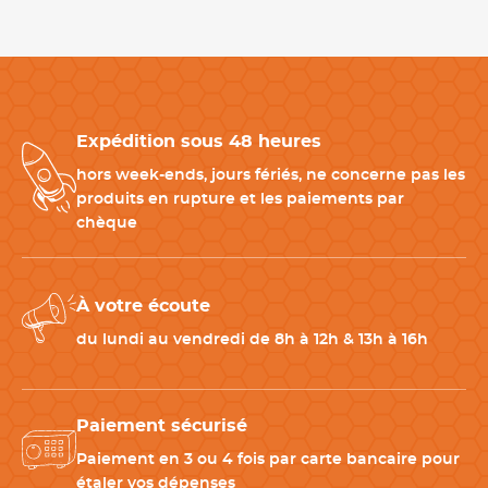
Entretien
Non compatible avec le lave-
vaisselle
Matériau
Acier inoxydable
,
Bois
Expédition sous 48 heures
Type de mitre
Laiton
hors week-ends, jours fériés, ne concerne pas les
produits en rupture et les paiements par
Rivets
Oui (Laiton)
chèque
Couleur(s)
Gris
,
Bois
,
Doré
À votre écoute
du lundi au vendredi de 8h à 12h & 13h à 16h
Télécharger la fiche produit
Paiement sécurisé
Paiement en 3 ou 4 fois par carte bancaire pour
étaler vos dépenses