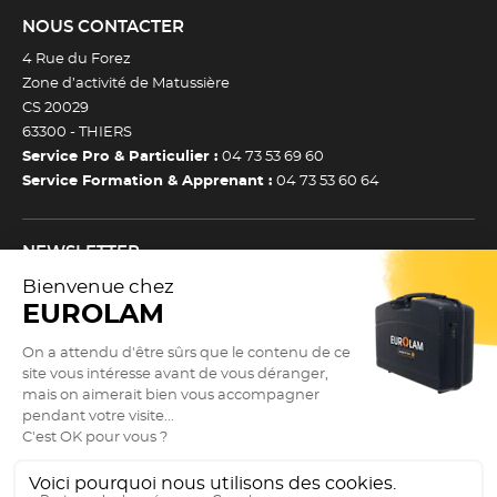
NOUS CONTACTER
4 Rue du Forez
Zone d’activité de Matussière
CS 20029
63300 -
THIERS
Service Pro & Particulier :
04 73 53 69 60
Service Formation & Apprenant :
04 73 53 60 64
NEWSLETTER
Inscrivez-vous à notre newsletter et recevez toutes nos
actualtiés et bons plans.
(Esc)
Je m’inscris à la newsletter
Newsletter
Adresse e-mail *
SUIVEZ NOUS !
9.3
(Esc)
/10
Actualités
2868 avis