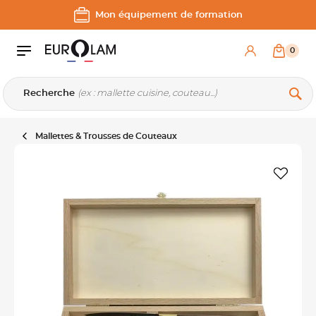
Aller au contenu
Aller à la navigation principale
Mon équipement de formation
0
Recherche
Mallettes & Trousses de Couteaux