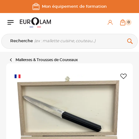
Aller au contenu
Aller à la navigation principale
Mon équipement de formation
0
Recherche
Mallettes & Trousses de Couteaux