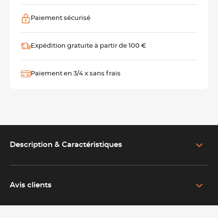
Paiement sécurisé
Expédition gratuite à partir de 100 €
Paiement en 3/4 x sans frais
Description & Caractéristiques
EN SAVOIR PLUS SUR LE PRODUIT
Coffret bois de couteaux de table professionnels fabriqués
en France
Avis clients
Anonymous .
Ce coffret bois de 6 couteaux de table H-TAG
Publié le 04/03/2018
associe
élégance, performance et savoir-faire français. Les couteaux
bien