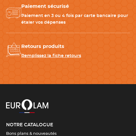
Longueur de la lame
12 cm
Paiement sécurisé
Paiement en 3 ou 4 fois par carte bancaire pour
Longueur du manche
11 cm
étaler vos dépenses
Matériau
ABS
Retours produits
Dureté de la lame
55 HRC
Remplissez la fiche retours
Matière de la lame
Acier Nitrox
Couleur(s)
Noir
,
Inox
Fabrication
France
NOTRE CATALOGUE
Télécharger la fiche produit
Bons plans & nouveautés