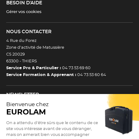
BESOIN D'AIDE
Gérer vos cookies
NOUS CONTACTER
4 Rue du Forez
Zone d’activité de Matussière
CS 20029
63300 -
THIERS
Service Pro & Particulier :
04 73 53 69 60
Service Formation & Apprenant :
04 73 53 60 64
NEWSLETTER
Inscrivez-vous à notre newsletter et recevez toutes nos
actualtiés et bons plans.
(Esc)
Je m’inscris à la newsletter
Newsletter