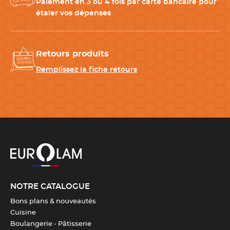
Paiement en 3 ou 4 fois par carte bancaire pour
-
Trousse de rangement
: protège votre matériel et facilite le
étaler vos dépenses
transport
Retours produits
Remplissez la fiche retours
CARACTÉRISTIQUES TECHNIQUES
Matériau
Acier inoxydable AISI 420
,
Bois
FSC
Longueur du manche
14,5 cm
Longueur totale
38,6 cm
NOTRE CATALOGUE
Bons plans & nouveautés
Longueur de la lame
25 cm
Cuisine
Boulangerie - Pâtisserie