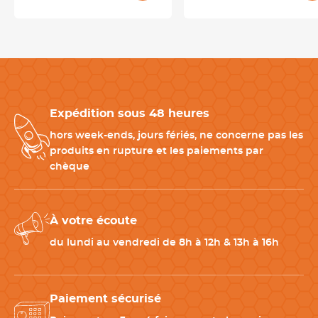
pour le service en salle ou les découpes devant le client.
Couteau à viande découper la viande polyvalent
Ce couteau à viande s’adapte à de nombreux usages :
découpe de pièces de boucherie, préparation en cuisine
Expédition sous 48 heures
ou utilisation au barbecue
. Sa polyvalence en fait un
excellent choix parmi les couteaux à viande, capable de
hors week-ends, jours fériés, ne concerne pas les
répondre aux besoins des professionnels comme des
produits en rupture et les paiements par
particuliers recherchant performance et durabilité.
chèque
Produits complémentaires pour votre couteau à viande
À votre écoute
Pour compléter l’utilisation de votre couteau à viande
du lundi au vendredi de 8h à 12h & 13h à 16h
professionnel, voici les accessoires recommandés :
-
Planche à découper
: assure stabilité et hygiène pour des
découpes précises
Paiement sécurisé
-
Fusil à aiguiser
: permet de maintenir un tranchant optimal
au quotidien