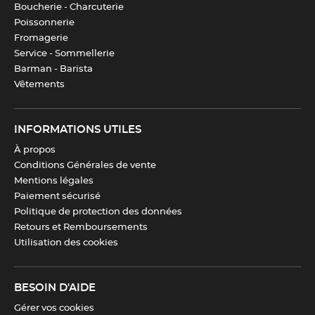
Boucherie - Charcuterie
Rivets
Oui
Poissonnerie
Fromagerie
Entretien
Pas compatible avec le lave-
Service - Sommellerie
vaisselle
Barman - Barista
Vêtements
Hauteur de la lame
6,72 cm
INFORMATIONS UTILES
À propos
Télécharger la fiche produit
Conditions Générales de vente
Mentions légales
Paiement sécurisé
Politique de protection des données
Retours et Remboursements
Utilisation des cookies
BESOIN D'AIDE
Gérer vos cookies