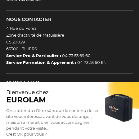
NOUS CONTACTER
4 Rue du Forez
Zone d’activité de Matussière
CS 20029
63300 -
THIERS
Service Pro & Particulier :
04 73 53 69 60
Service Formation & Apprenant :
04 73 53 60 64
NEWSLETTER
Inscrivez-vous à notre newsletter et recevez toutes nos
actualtiés et bons plans.
(Esc)
Je m’inscris à la newsletter
Newsletter
Adresse e-mail *
SUIVEZ NOUS !