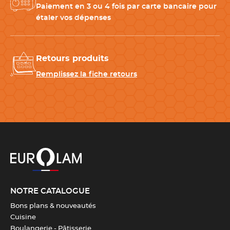
Paiement en 3 ou 4 fois par carte bancaire pour
CARACTÉRISTIQUES TECHNIQUES
étaler vos dépenses
Matériau
Silicone
Retours produits
Dimensions
250 × 90 × 70 mm
Remplissez la fiche retours
Entretien
Compatible avec le lave-
vaisselle
Capacité
1300 ml
Température °C
-40°C / +250°C
NOTRE CATALOGUE
Couleur(s)
Blanc
Bons plans & nouveautés
Cuisine
Fabrication
Italie
Boulangerie - Pâtisserie