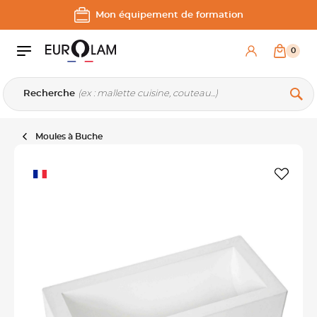
Aller au contenu
Aller à la navigation principale
Mon équipement de formation
0
Recherche
Moules à Buche