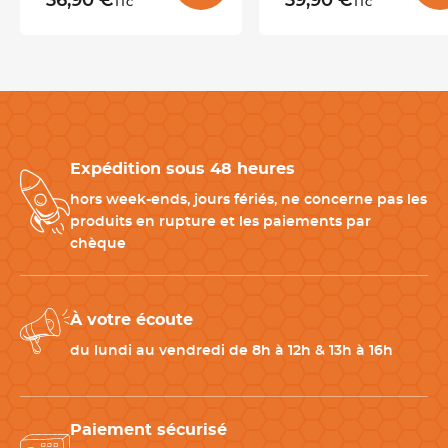
36,90 €
39,90 €
TTC
TTC
: Noël, chocolat, fruits rouges, vanille-noisette…
Accessoires compatibles pour un résultat professionnel
-
Moule insert silicone
Permet de créer un insert parfaitement calibré pour ce moule.
Expédition sous 48 heures
-
Tapis décor faux bois
hors week-ends, jours fériés, ne concerne pas les
Pour donner un relief spectaculaire façon écorce / tronc, parfait
produits en rupture et les paiements par
pour Noël.
chèque
-
Plaque de cuisson
Offre stabilité au congélateur et facilite le transport du moule
À votre écoute
plein.
du lundi au vendredi de 8h à 12h & 13h à 16h
-
Douilles & poches à pâtisserie
Indispensables pour la mise en place des mousses, crémeux et
décorations.
Paiement sécurisé