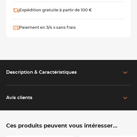
Expédition gratuite à partir de 100 €
Paiement en 3/4 x sans frais
Description & Caractéristiques
EN SAVOIR PLUS SUR LE PRODUIT
Un moule à bûche en silicone pensé pour les pros
Avis clients
Ce moule à bûche en silicone
25 cm Mallard Ferrière
est l’outil
de base pour réaliser des bûches et entremets nets, réguliers et
faciles à démouler.
Ces produits peuvent vous intéresser...
En
silicone de qualité professionnelle
, il offre :