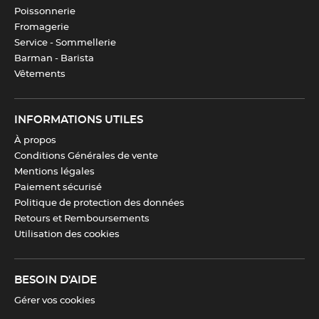
Fabrication
Italie
Poissonnerie
Fromagerie
Service - Sommellerie
Compatibilité
Four
,
Micro-ondes
,
Barman - Barista
Réfrigérateur
,
Congélateur
Vêtements
Nombre de pièces
6
INFORMATIONS UTILES
À propos
Diamètre cavité
Ø 5.7 cm
Conditions Générales de vente
Mentions légales
Paiement sécurisé
Hauteur cavité
5.7 cm
Politique de protection des données
Retours et Remboursements
Utilisation des cookies
Télécharger la fiche produit
BESOIN D'AIDE
Gérer vos cookies