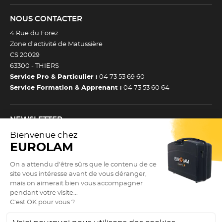
NOUS CONTACTER
4 Rue du Forez
Zone d’activité de Matussière
CS 20029
63300 -
THIERS
Service Pro & Particulier :
04 73 53 69 60
Service Formation & Apprenant :
04 73 53 60 64
NEWSLETTER
Inscrivez-vous à notre newsletter et recevez toutes nos
actualtiés et bons plans.
(Esc)
Je m’inscris à la newsletter
Newsletter
Adresse e-mail *
SUIVEZ NOUS !
9.3
(Esc)
/10