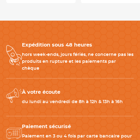
Moule pour bavarois adapté aux laboratoires de pâtisserie
Avec son format
297 × 176 mm
, ce moule pour bavarois
s'intègre parfaitement aux plaques professionnelles. Les 8
Expédition sous 48 heures
cavités permettent une
production homogène
, idéale pour
les pâtissiers, traiteurs, glaciers et professionnels des métiers de
hors week-ends, jours fériés, ne concerne pas les
bouche.
produits en rupture et les paiements par
chèque
Complétez votre moule à bavarois avec les bons
accessoires
À votre écoute
Pour réussir toutes vos préparations, associez ce moule à
du lundi au vendredi de 8h à 12h & 13h à 16h
bavarois en silicone avec :
-
Spatule coudée inox
pour lisser mousses, crèmes et glaçages.
-
Maryse silicone
pour racler les préparations sans perte.
Paiement sécurisé
-
Poche à douille jetable
pour garnir les empreintes avec
précision.
Paiement en 3 ou 4 fois par carte bancaire pour