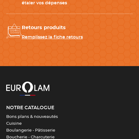
étaler vos dépenses
CARACTÉRISTIQUES TECHNIQUES
Matériau
Silicone
Retours produits
Remplissez la fiche retours
Entretien
Compatible avec le lave-
vaisselle
Longueur
29.7 cm
Largeur
17.6 cm
Température °C
-60°C / + 230°C
NOTRE CATALOGUE
Bons plans & nouveautés
Couleur(s)
Noir
Cuisine
Boulangerie - Pâtisserie
Boucherie - Charcuterie