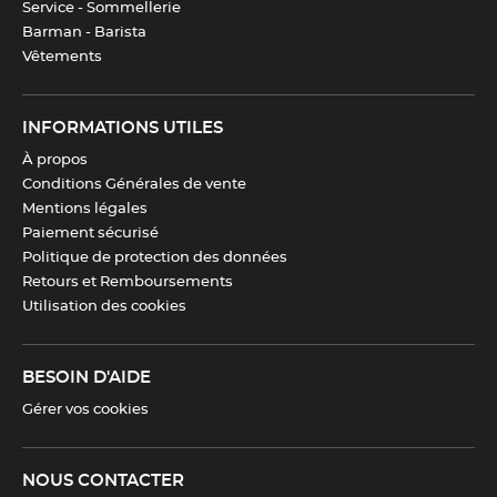
Entretien
Compatible avec le lave-
Service - Sommellerie
vaisselle
Barman - Barista
Vêtements
Couleur(s)
Inox
INFORMATIONS UTILES
À propos
Information(s)
Compatible avec le lave-
Conditions Générales de vente
complémentaire(s)
vaisselle
Mentions légales
Paiement sécurisé
Compatibilité
Four
,
Réfrigérateur
,
Politique de protection des données
Congélateur
Retours et Remboursements
Utilisation des cookies
Télécharger la fiche produit
BESOIN D'AIDE
Gérer vos cookies
NOUS CONTACTER