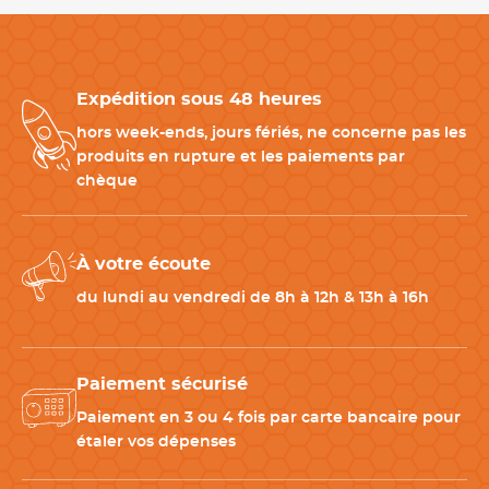
passionnés exigeants.
Volette inox professionnelle résistante et hygiénique
Expédition sous 48 heures
Fabriquée en acier inoxydable, cette volette offre une
hors week-ends, jours fériés, ne concerne pas les
excellente résistance à l’humidité et à un usage intensif. Elle
produits en rupture et les paiements par
répond aux exigences d’hygiène en cuisine et en pâtisserie
chèque
professionnelle. Facile à nettoyer et
compatible lave-vaisselle
,
elle s’intègre parfaitement dans une organisation de travail
efficace et durable.
À votre écoute
du lundi au vendredi de 8h à 12h & 13h à 16h
Produits complémentaires pâtisserie
Pour compléter votre équipement, associez cette volette avec :
Paiement sécurisé
-
Spatule coudée inox
: pour glacer avec précision
Paiement en 3 ou 4 fois par carte bancaire pour
-
Plaque pâtisserie aluminium
: pour enfourner et transférer
étaler vos dépenses
vos préparations
-
Bassine pâtissière
: pour préparer vos glaçages et mélanges