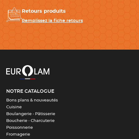
Retours produits
CARACTÉRISTIQUES TECHNIQUES
Remplissez la fiche retours
Matériau
Acier inoxydable
Diamètre
28 cm
Longueur
28.5 cm
Largeur
28.5 cm
NOTRE CATALOGUE
Bons plans & nouveautés
Hauteur
2.5 cm
Cuisine
Boulangerie - Pâtisserie
Boucherie - Charcuterie
Poids
0.15 kg
Poissonnerie
Fromagerie