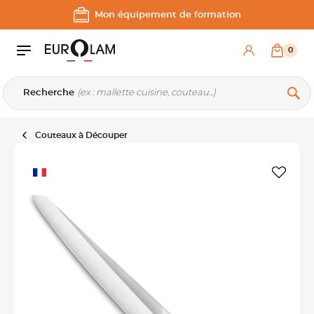
Aller au contenu
Aller à la navigation principale
Mon équipement de formation
0
Recherche
Couteaux à Découper