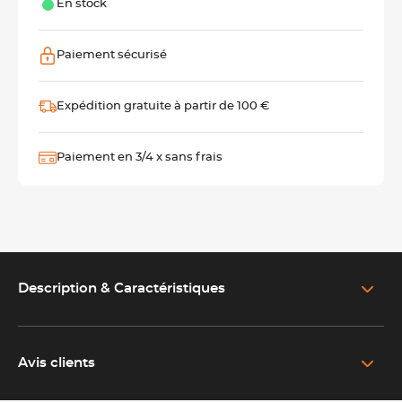
En stock
Paiement sécurisé
Expédition gratuite à partir de 100 €
Paiement en 3/4 x sans frais
Description & Caractéristiques
EN SAVOIR PLUS SUR LE PRODUIT
Couteau à découper professionnel fabriqué à Thiers
Avis clients
Le couteau à découper
est un outil essentiel pour les
Anonymous .
opérations de tranchage nécessitant longueur, stabilité et
Publié le 16/10/2018