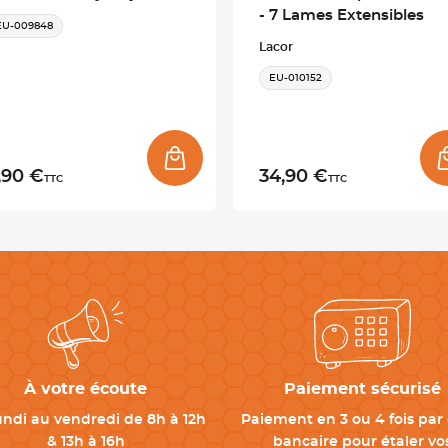
- 7 Lames Extensibles
EU-009848
Lacor
EU-010152
,90 €
34,90 €
TTC
TTC
À votre écoute
Paiement sécurisé
undi au vendredi de 8h à 12h
Paiement en 3 ou 4 fois par 
& 13h à 16h
bancaire pour étaler vo