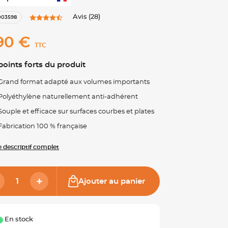
Avis (28)
003598
90 €
TTC
points forts du produit
Grand format adapté aux volumes importants
Polyéthylène naturellement anti-adhérent
Souple et efficace sur surfaces courbes et plates
Fabrication 100 % française
le descriptif complet
Ajouter au panier
En stock