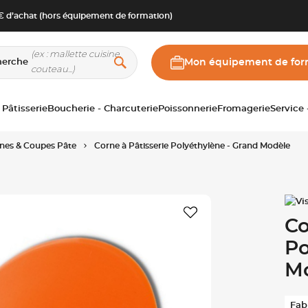
 d’achat (hors équipement de formation)
herche
Mon équipement de for
 Pâtisserie
Boucherie - Charcuterie
Poissonnerie
Fromagerie
Service
nes & Coupes Pâte
Corne à Pâtisserie Polyéthylène - Grand Modèle
Co
Po
M
Fab