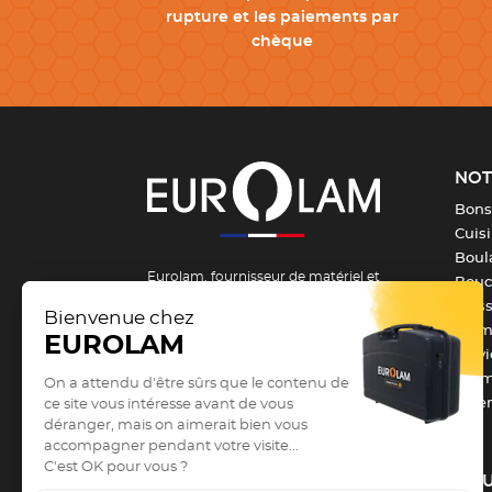
rupture et les paiements par
chèque
NOT
Bons
Cuis
Boula
Eurolam, fournisseur de matériel et
Bouch
d’équipement pour la formation et les
Pois
métiers de bouche depuis 1984 !
From
Serv
Vous êtes un passionné, un apprenti ou
Barm
un professionnel des métiers de
Vête
bouche et vous recherchez du
matériel de cuisine professionnel
?
Vous êtes au bon endroit !
Depuis
NOU