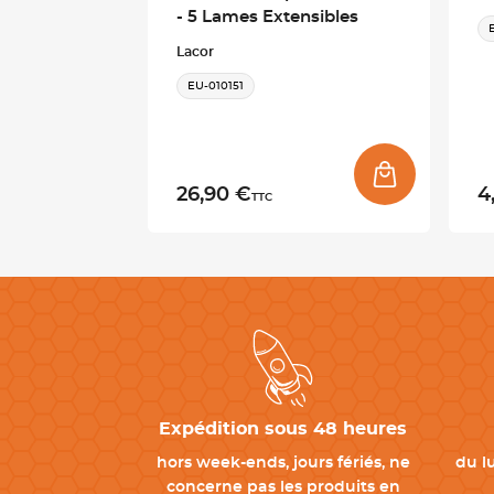
- 5 Lames Extensibles
Lacor
EU-010151
26,90 €
4
TTC
Expédition sous 48 heures
hors week-ends, jours fériés, ne
du l
concerne pas les produits en