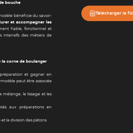
 de bouche
Newsletter
Télécharger la fi
modèle bénéficie du savoir-
durer et accompagner les
tailles
Adresse e-mail *
t fiable, fonctionnel et
 intensifs des métiers de
Valider
 la corne de boulanger
réparation et gagner en
nd modèle peut être associée
e mélange, le lissage et les
ptés aux préparations en
 et la division des pâtons