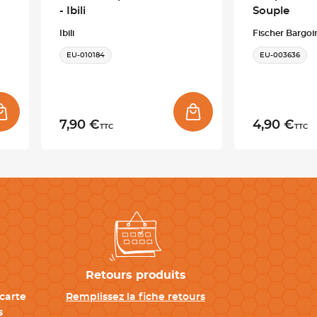
- Ibili
Souple
Ibili
Fischer Bargoi
EU-010184
EU-003636
7,90 €
4,90 €
TTC
TTC
Retours produits
carte
Remplissez la fiche retours
s