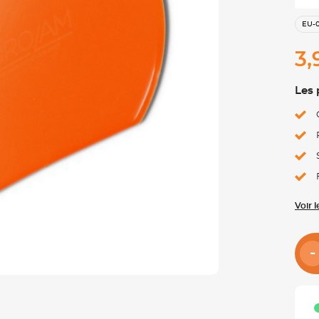
EU-
3,
Les 
Voir 