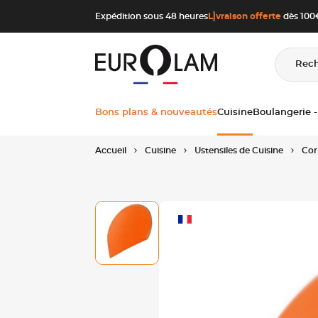
Aller au contenu
Aller à la navigation principale
Expédition sous 48 heures
Livraison offerte
dès 100€
Rec
Bons plans & nouveautés
Cuisine
Boulangerie -
Accueil
Cuisine
Ustensiles de Cuisine
Cor