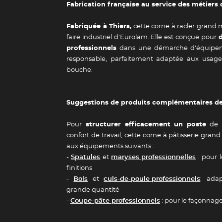
Fabrication française au service des métiers
Fabriquée à Thiers,
cette corne à racler grand 
faire industriel d’Eurolam. Elle est conçue pour
Guide des 
professionnels
dans une démarche d’équipemen
responsable, parfaitement adaptée aux usages
bouche.
Suggestions de produits complémentaires de
Pour
structurer efficacement un poste
de p
confort de travail, cette corne à pâtisserie gra
aux équipements suivants :
-
Spatules
et
maryses professionnelles
: pour l
finitions
-
Bols
et
culs-de-poule professionnels
: ada
grande quantité
-
Coupe-pâte professionnels
: pour le façonnage