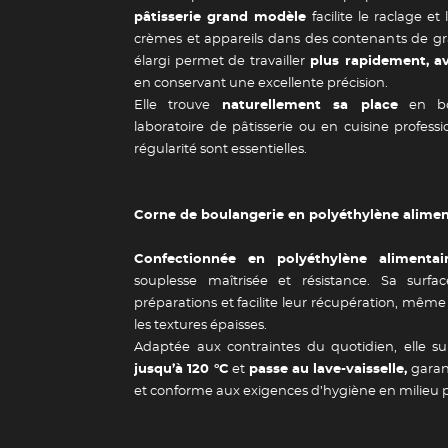
pâtisserie grand modèle
facilite le raclage e
crèmes et appareils dans des contenants de gr
élargi permet de travailler
plus rapidement, av
en conservant une excellente précision.
Elle trouve
naturellement sa place
en bou
laboratoire de pâtisserie ou en cuisine profession
régularité sont essentielles.
Corne de boulangerie en polyéthylène alimen
Confectionnée en polyéthylène alimentair
souplesse maîtrisée et résistance. Sa surfa
préparations et facilite leur récupération, même
les textures épaisses.
Adaptée aux contraintes du quotidien, elle 
jusqu’à 120 °C
et
passe au lave-vaisselle,
garant
et conforme aux exigences d’hygiène en milieu p