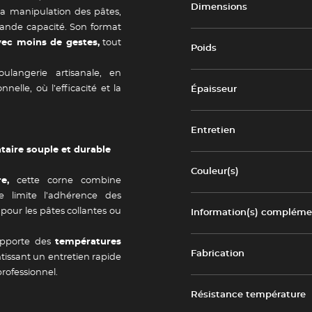
Dimensions
t la manipulation des pâtes,
ande capacité. Son format
ec moins de gestes,
tout
Poids
langerie artisanale, en
nelle, où l’efficacité et la
Épaisseur
Entretien
taire souple et durable
Couleur(s)
e,
cette corne combine
ce limite l’adhérence des
 pour les pâtes collantes ou
Information(s) complémen
supporte des
températures
Fabrication
issant un entretien rapide
rofessionnel.
Résistance température