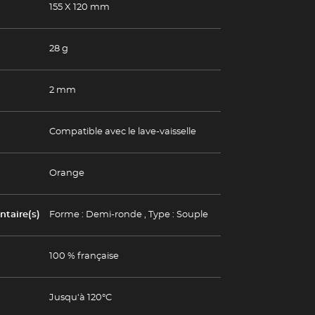
155 X 120 mm
28 g
2 mm
Compatible avec le lave-vaisselle
Orange
taire(s)
Forme : Demi-ronde
,
Type : Souple
100 % française
Jusqu'à 120°C
(Esc)