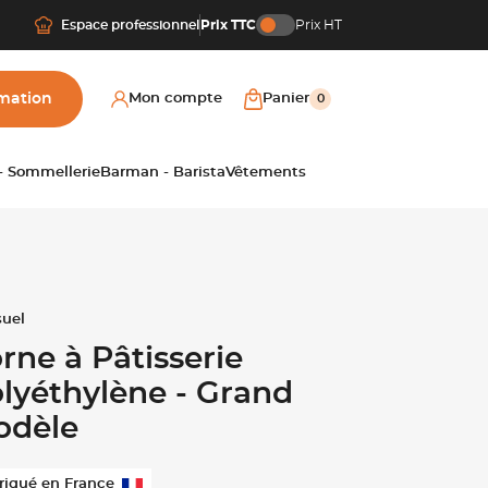
Espace professionnel
Prix TTC
Prix HT
mation
Mon compte
Panier
0
 - Sommellerie
Barman - Barista
Vêtements
rne à Pâtisserie
lyéthylène - Grand
odèle
riqué en France