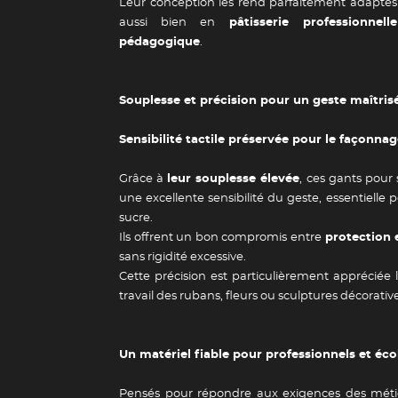
Leur conception les rend parfaitement adaptés à
aussi bien en
pâtisserie professionnelle
pédagogique
.
Souplesse et précision pour un geste maîtris
Sensibilité tactile préservée pour le façonna
Grâce à
leur souplesse élevée
, ces gants pour 
Guide des 
une excellente sensibilité du geste, essentielle
sucre.
Ils offrent un bon compromis entre
protection 
sans rigidité excessive.
Cette précision est particulièrement appréciée 
travail des rubans, fleurs ou sculptures décorative
Un matériel fiable pour professionnels et éco
Pensés pour répondre aux exigences des méti