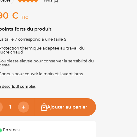
Avis (2)
008098
90 €
TTC
points forts du produit
La taille 7 correspond à une taille S
Protection thermique adaptée au travail du
sucre chaud
Souplesse élevée pour conserver la sensibilité du
geste
Conçus pour couvrir la main et l’avant-bras
le descriptif complet
Ajouter au panier
En stock