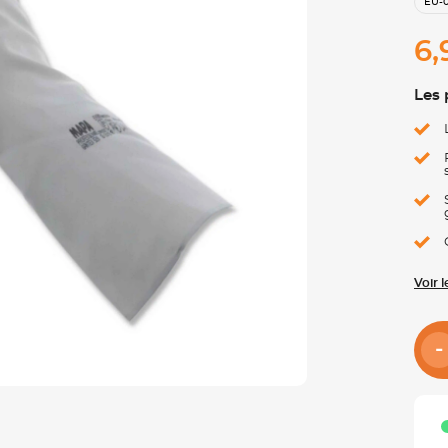
EU-
6,
Les 
Voir 