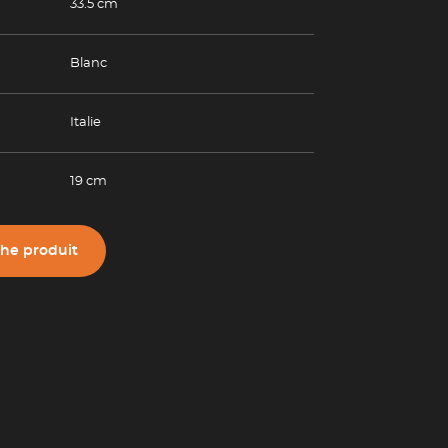
33.5 cm
Blanc
Italie
19 cm
che produit