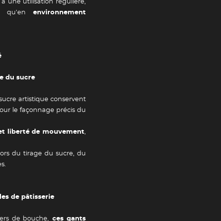
 une utilisation régulière,
qu’en
environnement
é
Newsletter
ge du sucre
sucre artistique conservent
tailles
Adresse e-mail *
 pour le façonnage précis du
et liberté de mouvement
,
lors du tirage du sucre, du
s.
Valider
les de pâtisserie
ers de bouche,
ces gants