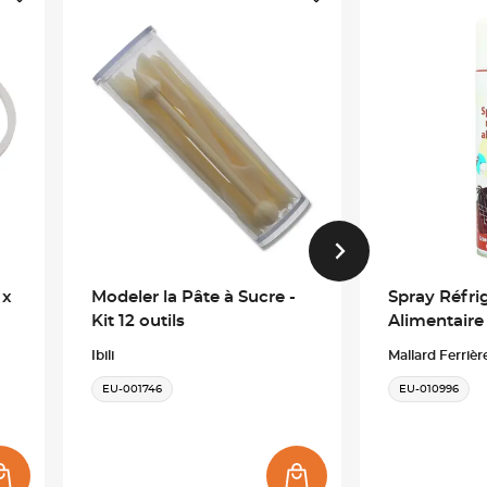
 x
Modeler la Pâte à Sucre -
Spray Réfri
Kit 12 outils
Alimentaire
Ibili
Mallard Ferrièr
EU-001746
EU-010996