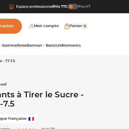
Espace professionnel
Prix TTC
Prix HT
mation
Mon compte
Panier
0
 - Sommellerie
Barman - Barista
Vêtements
e - T7-7.5
nts à Tirer le Sucre -
-7.5
que française