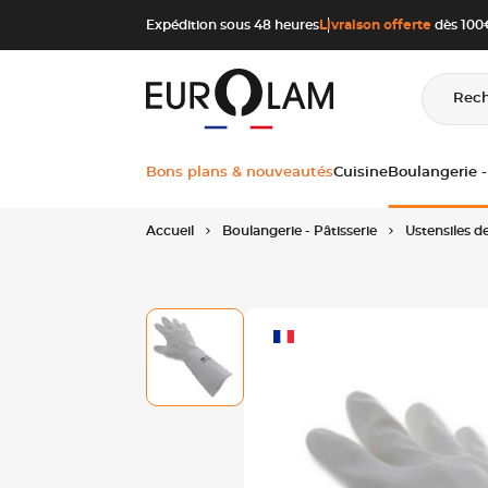
Aller au contenu
Aller à la navigation principale
Expédition sous 48 heures
Livraison offerte
dès 100€
Rec
Bons plans & nouveautés
Cuisine
Boulangerie -
Accueil
Boulangerie - Pâtisserie
Ustensiles de