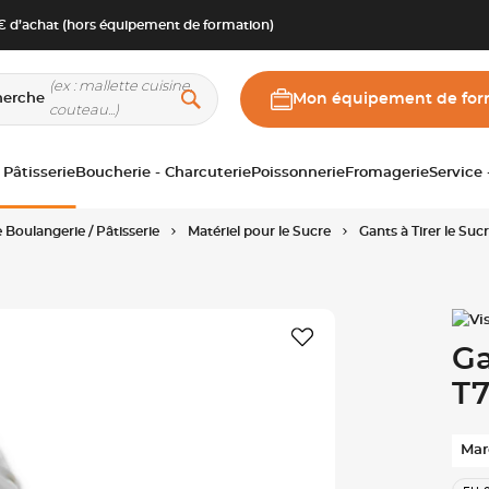
 d’achat (hors équipement de formation)
herche
Mon équipement de for
 Pâtisserie
Boucherie - Charcuterie
Poissonnerie
Fromagerie
Service
 Boulangerie / Pâtisserie
Matériel pour le Sucre
Gants à Tirer le Sucr
Ga
T7
Mar