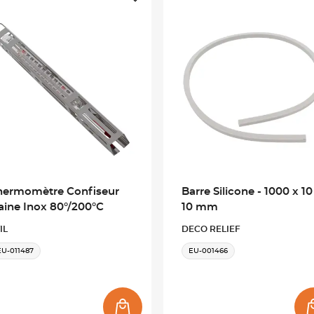
hermomètre Confiseur
Barre Silicone - 1000 x 10
aine Inox 80°/200°C
10 mm
IL
DECO RELIEF
EU-011487
EU-001466