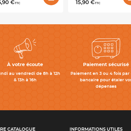
6,90 €
15,90 €
TTC
TTC
À votre écoute
Paiement sécurisé
undi au vendredi de 8h à 12h
Paiement en 3 ou 4 fois par 
& 13h à 16h
bancaire pour étaler vo
dépenses
RE CATALOGUE
INFORMATIONS UTILES