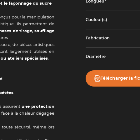
Longueur
et le façonnage du sucre
nçus pour la manipulation
Couleur(s)
istique. Ils permettent de
hases de tirage, soufflage
ures.
Fabrication
sucre, de pièces artistiques
ont largement utilisés en
Diamètre
u ateliers spécialisés
.
Télécharger la fi
ud
épétées
ts assurent
une protection
face à la chaleur dégagée
n toute sécurité, même lors