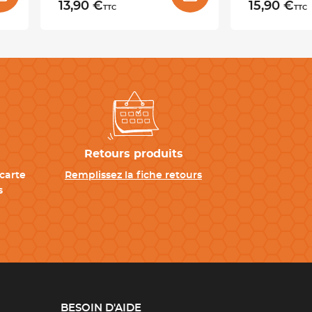
13,90 €
15,90 €
TTC
TTC
Retours produits
carte
Remplissez la fiche retours
s
BESOIN D'AIDE