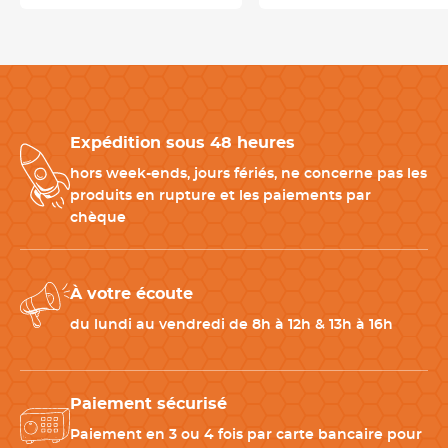
Produits complémentaires pour un poste de découpe
complet
Pour une organisation optimale du poste de travail,
cette lame
de rechange
peut être utilisée en complément de :
Expédition sous 48 heures
-
Racloir pour planches polypropylène compatible
-
Couteau de boucher professionnel
hors week-ends, jours fériés, ne concerne pas les
-
Planche à découper polypropylène
produits en rupture et les paiements par
Ces équipements permettent de garantir efficacité, hygiène et
chèque
sécurité lors des opérations de découpe.
CARACTÉRISTIQUES TECHNIQUES
À votre écoute
du lundi au vendredi de 8h à 12h & 13h à 16h
Matériau
Acier anti corrosif
Longueur de la lame
65 mm
Paiement sécurisé
Paiement en 3 ou 4 fois par carte bancaire pour
Largeur
20mm