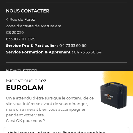
NOUS CONTACTER
4 Rue du Forez
Zone d’activité de Matussière
CS 20029
63300 -
THIERS
Service Pro & Particulier :
04 73 53 69 60
Service Formation & Apprenant :
04 73 53 60 64
NEWSLETTER
Inscrivez-vous à notre newsletter et recevez toutes nos
actualtiés et bons plans.
(Esc)
Je m’inscris à la newsletter
Newsletter
Adresse e-mail *
SUIVEZ NOUS !
9.3
(Esc)
/10