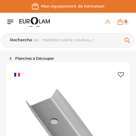
Aller au contenu
Aller à la navigation principale
Mon équipement de formation
0
Recherche
Planches à Découper