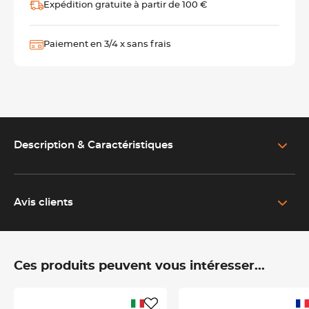
Expédition gratuite à partir de 100 €
Paiement en 3/4 x sans frais
Description & Caractéristiques
EN SAVOIR PLUS SUR LE PRODUIT
Lame de racloir en acier anticorrosif pour planches poly
Avis clients
Dimensions et compatibilité
Cette lame est parfaitement adaptée au
racloir pour planches polypropylène
. Ses dimensions ont été
Ces produits peuvent vous intéresser...
pensées pour offrir un
raclage précis
sans abîmer la surface
des planches.