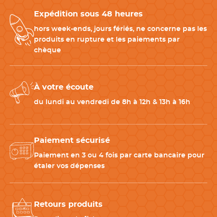
Entretien
Non compatible avec le lave-
vaisselle
Expédition sous 48 heures
hors week-ends, jours fériés, ne concerne pas les
produits en rupture et les paiements par
Matériau
Acier
chèque
Poids
150 g
À votre écoute
Largeur
5.7 cm
du lundi au vendredi de 8h à 12h & 13h à 16h
Couleur(s)
Noir
,
Inox
,
Rouge
Paiement sécurisé
Paiement en 3 ou 4 fois par carte bancaire pour
Télécharger la fiche produit
étaler vos dépenses
Retours produits