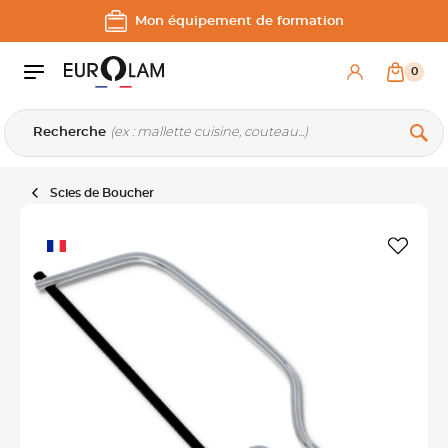
Aller au contenu
Aller à la navigation principale
Mon équipement de formation
0
Recherche
Scies de Boucher