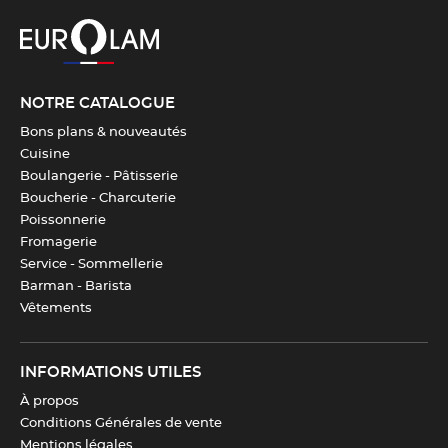
Matériau
Acier Nitrocut NCV50
,
Polypropylène
,
Elastomère
NOTRE CATALOGUE
Dureté de la lame
54 HRC
Bons plans & nouveautés
Cuisine
Couleur(s)
Noir
,
Orange
Boulangerie - Pâtisserie
Boucherie - Charcuterie
Poissonnerie
Fabrication
France
Fromagerie
Service - Sommellerie
Barman - Barista
Télécharger la fiche produit
Vêtements
INFORMATIONS UTILES
À propos
Conditions Générales de vente
Mentions légales