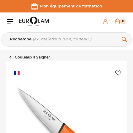
Aller au contenu
Aller à la navigation principale
Mon équipement de formation
0
Recherche
Couteaux à Saigner